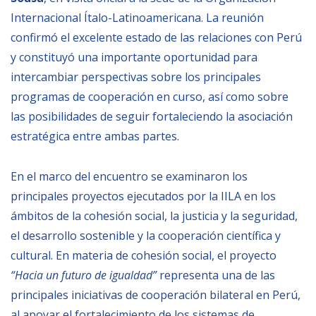
Empoderamiento socio-económico
Internacional Ítalo-Latinoamericana. La reunión
Justicia y Seguridad
confirmó el excelente estado de las relaciones con Perú
y constituyó una importante oportunidad para
EUROsociAL
intercambiar perspectivas sobre los principales
EL PAcCTO
programas de cooperación en curso, así como sobre
EUROFRONT
las posibilidades de seguir fortaleciendo la asociación
estratégica entre ambas partes.
COPOLAD III
AL-INVEST Verde
En el marco del encuentro se examinaron los
principales proyectos ejecutados por la IILA en los
MEDIOS
mbitos de la cohesión social, la justicia y la seguridad,
el desarrollo sostenible y la cooperación científica y
Fotos
cultural. En materia de cohesión social, el proyecto
Vídeos
“Hacia un futuro de igualdad”
representa una de las
principales iniciativas de cooperación bilateral en Perú,
Audios
al apoyar el fortalecimiento de los sistemas de