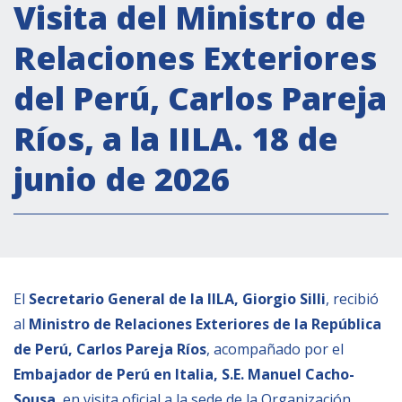
Actividades institucionales
Visita del Ministro de
Secretaría Cultural
Relaciones Exteriores
Secretaría Socioeconómica
del Perú, Carlos Pareja
Secretaría Técnico-científica
Ríos, a la IILA. 18 de
Forum Pymes
Conferencia Italia- América Latina y el Caribe
junio de 2026
Red para la promoción de la igualdad de
género
Becas
Partnership
El
Secretario General de la IILA, Giorgio Silli
, recibió
al
Ministro de Relaciones Exteriores de la República
COOPERACIÓN
de Perú, Carlos Pareja Ríos
, acompañado por el
Embajador de Perú en Italia, S.E. Manuel
Cacho
-
Patrimonio cultural
Sousa
, en visita oficial a la sede de la Organización