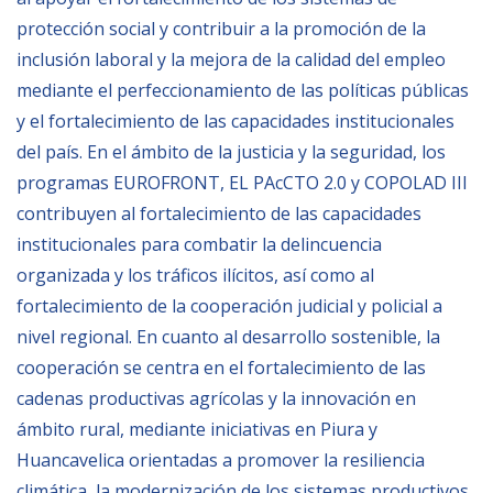
protección social y contribuir a la promoción de la
BIBLIOTECA
inclusión laboral y la mejora de la calidad del empleo
mediante el perfeccionamiento de las políticas públicas
Biblioteca
y el fortalecimiento de las capacidades institucionales
Publicaciones
del país. En el ámbito de la justicia y la seguridad, los
programas EUROFRONT, EL PAcCTO 2.0 y COPOLAD III
contribuyen al fortalecimiento de las capacidades
OPORTUNIDADES
institucionales para combatir la delincuencia
organizada y los tráficos ilícitos, así como al
Convocatorias
fortalecimiento de la cooperación judicial y policial a
Becas
nivel regional. En cuanto al desarrollo sostenible, la
Alta Formación
cooperación se centra en el fortalecimiento de las
cadenas productivas agrícolas y la innovación en
Para las empresas
mbito rural, mediante iniciativas en Piura y
Registro de proveedores
Huancavelica orientadas a promover la resiliencia
Contratos/Acuerdos/Grant
climática, la modernización de los sistemas productivos