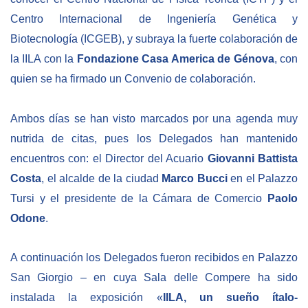
Empoderamiento socio-económico
Centro Internacional de Ingeniería Genética y
Justicia y Seguridad
Biotecnología (ICGEB), y subraya la fuerte colaboración de
EUROsociAL
la IILA con la
Fondazione Casa America de Génova
, con
quien se ha firmado un Convenio de colaboración.
EL PAcCTO
EUROFRONT
Ambos días se han visto marcados por una agenda muy
COPOLAD III
nutrida de citas, pues los Delegados han mantenido
AL-INVEST Verde
encuentros con: el Director del Acuario
Giovanni Battista
Costa
, el alcalde de la ciudad
Marco Bucci
en el Palazzo
Tursi y el presidente de la Cámara de Comercio
Paolo
MEDIOS
Odone
.
Fotos
A continuación los Delegados fueron recibidos en Palazzo
Vídeos
San Giorgio – en cuya Sala delle Compere ha sido
Audios
instalada la exposición «
IILA, un sueño ítalo-