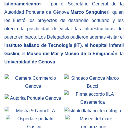
latinoamericano»
– por el Secretario General de la
BIBLIOTECA
Autoridad Portuaria de Génova
Marco
Sanguineri
, quien
les ilustró los proyectos de desarrollo portuario y les
Biblioteca
ofreció la posibilidad de visitar las infraestructuras del
puerto en barco. Los Delegados pudieron además visitar el
Publicaciones
Instituto Italiano de Tecnología (IIT)
, el
hospital infantil
Gaslini
, el
Museo del Mar y Museo de la Emigración
, la
OPORTUNIDADES
Universidad de Génova
.
Convocatorias
Becas
Alta Formación
Para las empresas
Registro de proveedores
Contratos/Acuerdos/Grant