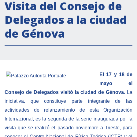
Actividades institucionales
Visita del Consejo de
Secretaría Cultural
Delegados a la ciudad
Secretaría Socioeconómica
de Génova
Secretaría Técnico-científica
Forum Pymes
Conferencia Italia- América Latina y el Caribe
Red para la promoción de la igualdad de
género
El 17 y 18 de
Becas
mayo el
Consejo de Delegados visitó la ciudad de Génova
. La
Partnership
iniciativa, que constituye parte integrante de las
actividades de relanzamiento de esta Organización
COOPERACIÓN
Internacional, es la segunda de la serie inaugurada por la
visita que se realizó el pasado noviembre a Trieste, para
Patrimonio cultural
conocer el Centro Nacional de Física Teórica (ICTP) y el