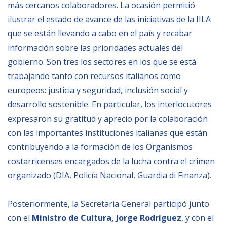
más cercanos colaboradores. La ocasión permitió
ilustrar el estado de avance de las iniciativas de la IILA
BIBLIOTECA
que se están llevando a cabo en el país y recabar
información sobre las prioridades actuales del
Biblioteca
gobierno. Son tres los sectores en los que se est
Publicaciones
trabajando tanto con recursos italianos como
europeos: justicia y seguridad, inclusión social y
OPORTUNIDADES
desarrollo sostenible. En particular, los interlocutores
expresaron su gratitud y aprecio por la colaboración
Convocatorias
con las importantes instituciones italianas que están
contribuyendo a la formación de los Organismos
Becas
costarricenses encargados de la lucha contra el crimen
Alta Formación
organizado (DIA, Policía Nacional, Guardia di Finanza).
Para las empresas
Registro de proveedores
Posteriormente, la Secretaria General participó junto
con el
Ministro de Cultura, Jorge Rodríguez
, y con el
Contratos/Acuerdos/Grant