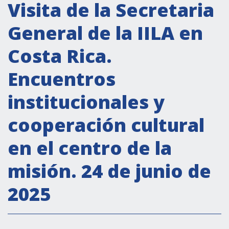
Actividades institucionales
Visita de la Secretaria
Secretaría Cultural
General de la IILA en
Secretaría Socioeconómica
Costa Rica.
Secretaría Técnico-científica
Encuentros
Forum Pymes
Conferencia Italia- América Latina y el Caribe
institucionales y
Red para la promoción de la igualdad de
cooperación cultural
género
Becas
en el centro de la
Partnership
misión. 24 de junio de
2025
COOPERACIÓN
Patrimonio cultural