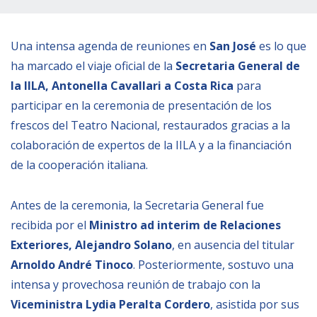
Empoderamiento socio-económico
Justicia y Seguridad
Una intensa agenda de reuniones en
San José
es lo que
EUROsociAL
ha marcado el viaje oficial de la
Secretaria General de
la IILA, Antonella Cavallari
a Costa Rica
para
EL PAcCTO
participar en la ceremonia de presentación de los
EUROFRONT
frescos del Teatro Nacional, restaurados gracias a la
COPOLAD III
colaboración de expertos de la IILA y a la financiación
AL-INVEST Verde
de la cooperación italiana.
Antes de la ceremonia, la Secretaria General fue
MEDIOS
recibida por el
Ministro ad interim de Relaciones
Exteriores, Alejandro Solano
, en ausencia del titular
Fotos
Arnoldo André Tinoco
. Posteriormente, sostuvo una
Vídeos
intensa y provechosa reunión de trabajo con la
Audios
Viceministra Lydia Peralta Cordero
, asistida por sus