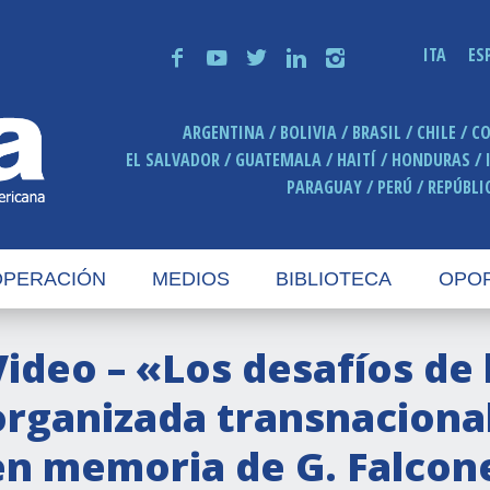
ITA
ES
f
y
t
n
i
ARGENTINA
BOLIVIA
BRASIL
CHILE
C
EL SALVADOR
GUATEMALA
HAITÍ
HONDURAS
PARAGUAY
PERÚ
REPÚBLI
PERACIÓN
MEDIOS
BIBLIOTECA
OPO
Video – «Los desafíos de 
organizada transnaciona
en memoria de G. Falcone