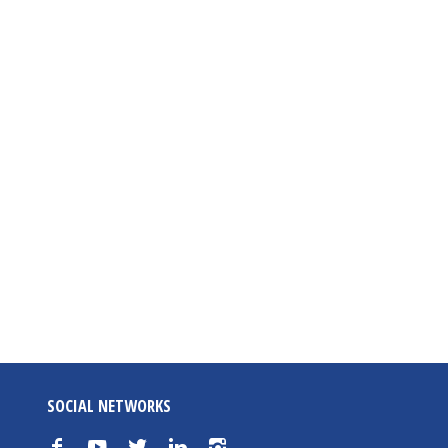
SOCIAL NETWORKS
f
y
t
n
i