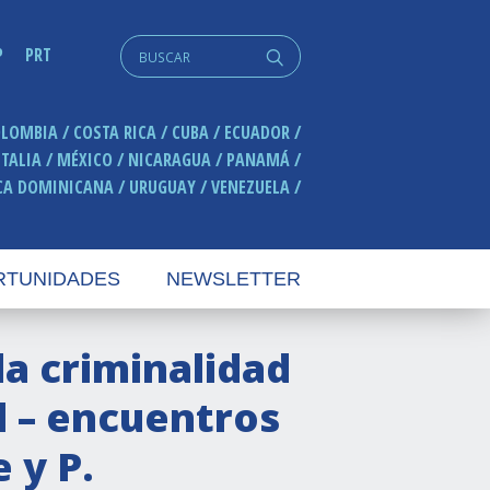
Search
P
PRT
q
for:
OLOMBIA
COSTA RICA
CUBA
ECUADOR
ITALIA
MÉXICO
NICARAGUA
PANAMÁ
CA DOMINICANA
URUGUAY
VENEZUELA
RTUNIDADES
NEWSLETTER
la criminalidad
l – encuentros
 y P.