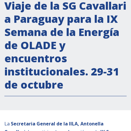
Actividades institucionales
Viaje de la SG Cavallari
Secretaría Cultural
a Paraguay para la IX
Secretaría Socioeconómica
Semana de la Energía
Secretaría Técnico-científica
de OLADE y
Forum Pymes
Conferencia Italia- América Latina y el Caribe
encuentros
Red para la promoción de la igualdad de
institucionales. 29-31
género
Becas
de octubre
Partnership
COOPERACIÓN
La
Secretaria General de la IILA, Antonella
Patrimonio cultural