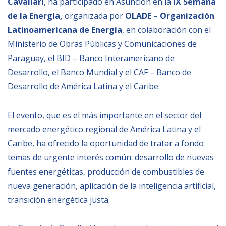
Cavallari
, ha participado en Asunción en la
IX Semana
Empoderamiento socio-económico
de la Energía,
organizada por
OLADE – Organización
Justicia y Seguridad
Latinoamericana de Energía
, en colaboración con el
Ministerio de Obras Públicas y Comunicaciones de
EUROsociAL
Paraguay, el BID – Banco Interamericano de
EL PAcCTO
Desarrollo, el Banco Mundial y el CAF – Banco de
EUROFRONT
Desarrollo de América Latina y el Caribe.
COPOLAD III
El evento, que es el más importante en el sector del
AL-INVEST Verde
mercado energético regional de América Latina y el
Caribe, ha ofrecido la oportunidad de tratar a fondo
MEDIOS
temas de urgente interés común: desarrollo de nuevas
fuentes energéticas, producción de combustibles de
Fotos
nueva generación, aplicación de la inteligencia artificial,
Vídeos
transición energética justa.
Audios