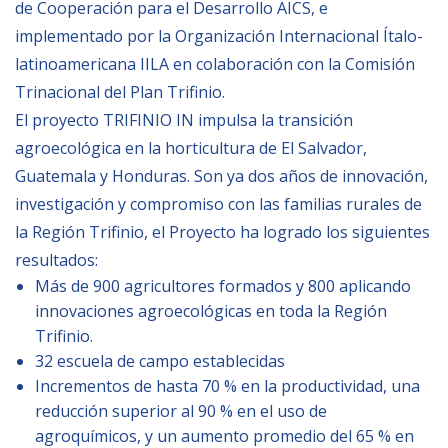
de Cooperación para el Desarrollo AICS, e
Empoderamiento socio-económico
implementado por la Organización Internacional Ítalo-
Justicia y Seguridad
latinoamericana IILA en colaboración con la Comisión
EUROsociAL
Trinacional del Plan Trifinio.
El proyecto TRIFINIO IN impulsa la transición
EL PAcCTO
agroecológica en la horticultura de El Salvador,
EUROFRONT
Guatemala y Honduras.
Son ya dos años de innovación,
COPOLAD III
investigación y compromiso con las familias rurales de
AL-INVEST Verde
la Región Trifinio, el Proyecto ha logrado los siguientes
resultados:
Más de 900 agricultores formados y 800 aplicando
MEDIOS
innovaciones agroecológicas en toda la Región
Trifinio.
Fotos
32 escuela de campo establecidas
Incrementos de hasta 70 % en la productividad, una
Vídeos
reducción superior al 90 % en el uso de
Audios
agroquímicos, y un aumento promedio del 65 % en