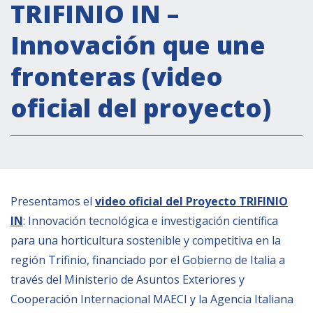
Actividades institucionales
TRIFINIO IN –
Secretaría Cultural
Innovación que une
Secretaría Socioeconómica
fronteras (video
Secretaría Técnico-científica
oficial del proyecto)
Forum Pymes
Conferencia Italia- América Latina y el Caribe
Red para la promoción de la igualdad de
género
Becas
Presentamos el
video oficial del Proyecto TRIFINIO
Partnership
IN
: Innovación tecnológica e investigación científica
para una horticultura sostenible y competitiva en la
COOPERACIÓN
región Trifinio, financiado por el Gobierno de Italia a
través del Ministerio de Asuntos Exteriores y
Patrimonio cultural
Cooperación Internacional MAECI y la Agencia Italiana