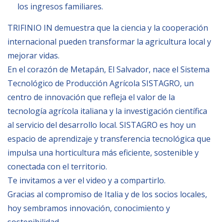
los ingresos familiares.
BIBLIOTECA
TRIFINIO IN demuestra que la ciencia y la cooperación
internacional pueden transformar la agricultura local y
Biblioteca
mejorar vidas.
Publicaciones
En el corazón de Metapán, El Salvador, nace el Sistema
Tecnológico de Producción Agrícola SISTAGRO, un
centro de innovación que refleja el valor de la
OPORTUNIDADES
tecnología agrícola italiana y la investigación científica
al servicio del desarrollo local.
SISTAGRO es hoy un
Convocatorias
espacio de aprendizaje y transferencia tecnológica que
Becas
impulsa una horticultura más eficiente, sostenible y
Alta Formación
conectada con el territorio.
Te invitamos a ver el video y a compartirlo.
Para las empresas
Gracias al compromiso de Italia y de los socios locales,
Registro de proveedores
hoy sembramos innovación, conocimiento y
Contratos/Acuerdos/Grant
sostenibilidad.