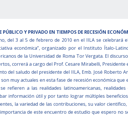
 PÚBLICO Y PRIVADO EN TIEMPOS DE RECESIÓN ECONÓM
ano, del 3 al 5 de febrero de 2010 en el IILA se celebrará 
ciativa económica”, organizado por el Instituto Ítalo-Lat
ricanos de la Universidad de Roma Tor Vergata. El discurso
rtos, correrá a cargo del Prof. Cesare Mirabelli, Presidente 
to del saludo del presidente del IILA, Emb. José Roberto An
n son muy actuales en esta fase de recesión económica que 
i se refieren a las realidades latinoamericanas, realidade
r información útil y por tanto lograr múltiples beneficio
onentes, la variedad de las contribuciones, su valor científi
 importancia de este encuentro de estudio que espero no se