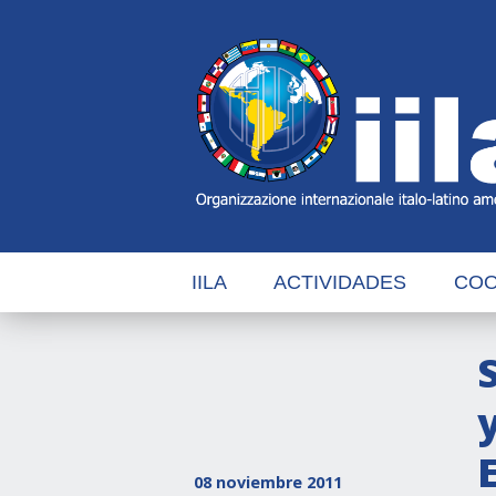
Skip
Main
Navigation
Navigation
IILA
ACTIVIDADES
COO
08 noviembre 2011