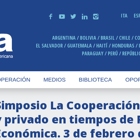
ITA
ES
f
y
t
n
i
ARGENTINA
BOLIVIA
BRASIL
CHILE
C
EL SALVADOR
GUATEMALA
HAITÍ
HONDURAS
PARAGUAY
PERÚ
REPÚBLI
PERACIÓN
MEDIOS
BIBLIOTECA
OPO
Simposio La Cooperación
y privado en tiempos de
Económica. 3 de febrero 