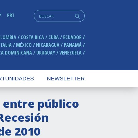
Search
P
PRT
q
for:
OLOMBIA
COSTA RICA
CUBA
ECUADOR
ITALIA
MÉXICO
NICARAGUA
PANAMÁ
CA DOMINICANA
URUGUAY
VENEZUELA
RTUNIDADES
NEWSLETTER
 entre público
 Recesión
de 2010