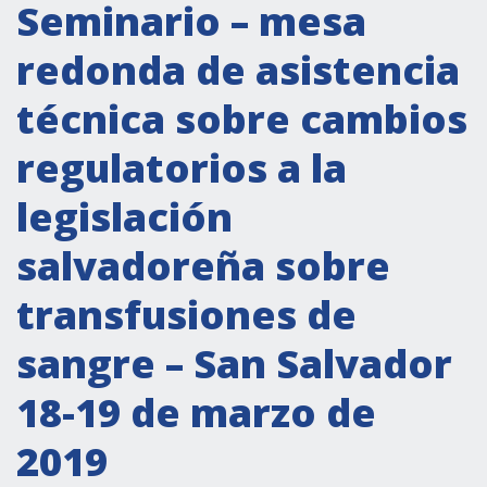
Actividades institucionales
Seminario – mesa
Secretaría Cultural
redonda de asistencia
Secretaría Socioeconómica
técnica sobre cambios
Secretaría Técnico-científica
regulatorios a la
Forum Pymes
Conferencia Italia- América Latina y el Caribe
legislación
Red para la promoción de la igualdad de
salvadoreña sobre
género
Becas
transfusiones de
Partnership
sangre – San Salvador
18-19 de marzo de
COOPERACIÓN
2019
Patrimonio cultural