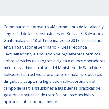
Empoderamiento socio-económico
Justicia y Seguridad
EUROsociAL
Como parte del proyecto «Mejoramiento de la calidad y
EL PAcCTO
seguridad de las transfusiones en Bolivia, El Salvador y
EUROFRONT
Guatemala» del 18 al 19 de marzo de 2019, se realizar
en San Salvador el Seminario – Mesa redonda
COPOLAD III
«Actualización y elaboración de reglamentos técnicos
AL-INVEST Verde
sobre servicios de sangre» dirigida a quince operadores
médicos y administrativos del Ministerio de Salud de El
MEDIOS
Salvador. Esta actividad propone formular propuestas
dirigidas a adaptar la legislación salvadoreña en el
Fotos
campo de las transfusiones a las buenas prácticas de
Vídeos
gestión de servicios de transfusión, reconocidas y
aplicadas internacionalmente.
Audios