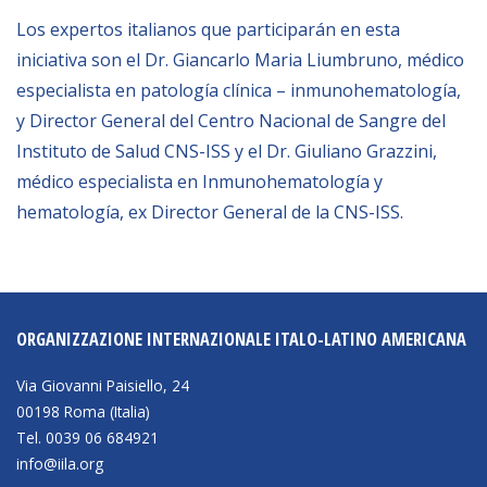
Los expertos italianos que participarán en esta
BIBLIOTECA
iniciativa son el Dr. Giancarlo Maria Liumbruno, médico
especialista en patología clínica – inmunohematología,
Biblioteca
y Director General del Centro Nacional de Sangre del
Publicaciones
Instituto de Salud CNS-ISS y el Dr. Giuliano Grazzini,
médico especialista en Inmunohematología y
hematología, ex Director General de la CNS-ISS.
OPORTUNIDADES
Convocatorias
Becas
ORGANIZZAZIONE INTERNAZIONALE ITALO-LATINO AMERICANA
Alta Formación
Via Giovanni Paisiello, 24
Para las empresas
00198 Roma (Italia)
Registro de proveedores
Tel. 0039 06 684921
info@iila.org
Contratos/Acuerdos/Grant