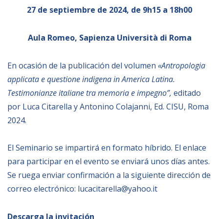
27 de septiembre de 2024, de 9h15 a 18h00
BIBLIOTECA
Aula Romeo, Sapienza Università di Roma
Biblioteca
En ocasión de la publicación del volumen
«Antropologia
Publicaciones
applicata e questione indigena in America Latina.
Testimonianze italiane tra memoria e impegno
”,
editado
OPORTUNIDADES
por Luca Citarella y Antonino Colajanni, Ed. CISU, Roma
2024.
Convocatorias
Becas
El Seminario se impartirá en formato híbrido. El enlace
Alta Formación
para participar en el evento se enviará unos días antes.
Se ruega enviar confirmación a la siguiente dirección de
Para las empresas
correo electrónico: lucacitarella@yahoo.it
Registro de proveedores
Contratos/Acuerdos/Grant
Descarga la invitación