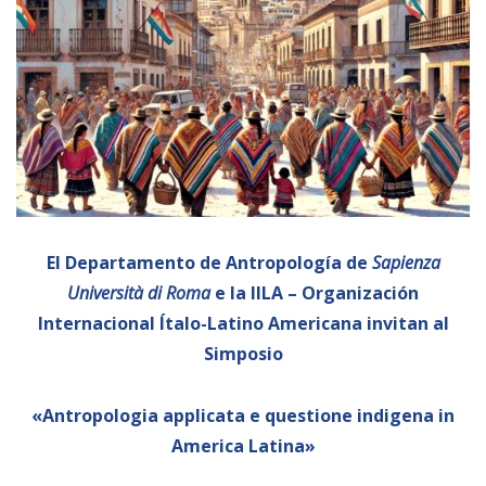
Empoderamiento socio-económico
Justicia y Seguridad
EUROsociAL
EL PAcCTO
EUROFRONT
COPOLAD III
AL-INVEST Verde
El Departamento de Antropología de
Sapienza
Università di Roma
e la IILA – Organización
MEDIOS
Internacional Ítalo-Latino Americana invitan al
Simposio
Fotos
«Antropologia applicata e questione indigena in
Vídeos
America Latina»
Audios