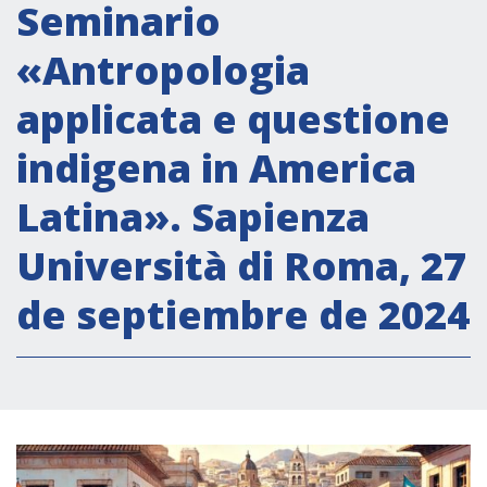
Actividades institucionales
Seminario
Secretaría Cultural
«Antropologia
Secretaría Socioeconómica
applicata e questione
Secretaría Técnico-científica
indigena in America
Forum Pymes
Conferencia Italia- América Latina y el Caribe
Latina». Sapienza
Red para la promoción de la igualdad de
Università di Roma, 27
género
Becas
de septiembre de 2024
Partnership
COOPERACIÓN
Patrimonio cultural