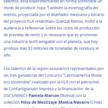
talentos, está experimentando en forma sostenible un
modo de producir ropa. También la escenografía del
BIBLIOTECA
evento, proyectada por el diseñador mexicano y becario
del proyecto IILA «Habilitas» Quetzal Ramos, invitó a la
Biblioteca
audiencia a reflexionar sobre los ciclos de producción
Publicaciones
de prendas de vestir y lo necesario que es promover
una industria textil amigable con el planeta, que hoy
OPORTUNIDADES
produce más 92 millones de toneladas de residuos al
año.
Convocatorias
Los talentos de la región estuvieron representados por
Becas
las tres ganadoras del Concurso “Latinoamerica Moda
Alta Formación
eco sostenible” realizado por la IILA con el patrocinio
Para las empresas
de Confartigianato Impresa y la financiación de la
DGCS/MAECI:
Pamela Alarcon
(Bolivia) con la
Registro de proveedores
colección
Hilos de Mestizaje
;
Monica Navarro
(Chile)
Contratos/Acuerdos/Grant