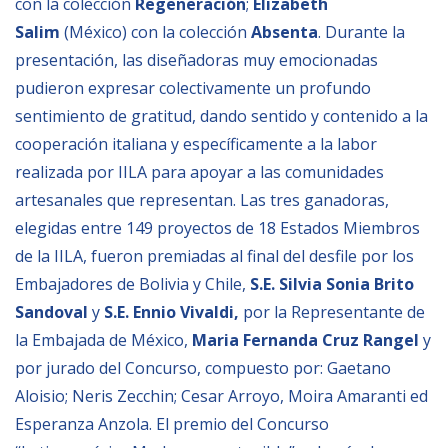
con la colección
Regeneración
;
Elizabeth
Salim
(México) con la colección
Absenta
. Durante la
NEWSLETTER
presentación, las diseñadoras muy emocionadas
pudieron expresar colectivamente un profundo
sentimiento de gratitud, dando sentido y contenido a la
cooperación italiana y específicamente a la labor
realizada por IILA para apoyar a las comunidades
artesanales que representan. Las tres ganadoras,
elegidas entre 149 proyectos de 18 Estados Miembros
de la IILA, fueron premiadas al final del desfile por los
Embajadores de Bolivia y Chile,
S.E. Silvia Sonia Brito
Sandoval
y
S.E. Ennio Vivaldi,
por la Representante de
la Embajada de México,
Maria Fernanda Cruz Rangel
y
por jurado del Concurso, compuesto por: Gaetano
Aloisio; Neris Zecchin; Cesar Arroyo, Moira Amaranti ed
Esperanza Anzola. El premio del Concurso