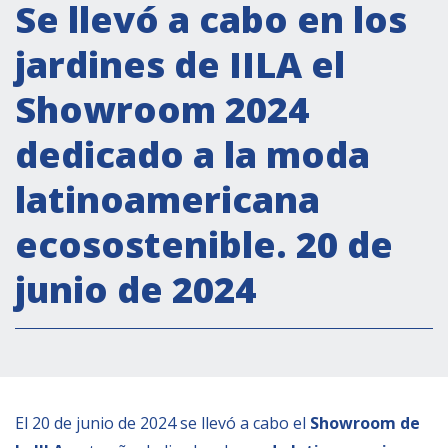
Actividades institucionales
Se llevó a cabo en los
Secretaría Cultural
jardines de IILA el
Secretaría Socioeconómica
Showroom 2024
Secretaría Técnico-científica
dedicado a la moda
Forum Pymes
Conferencia Italia- América Latina y el Caribe
latinoamericana
Red para la promoción de la igualdad de
ecosostenible. 20 de
género
Becas
junio de 2024
Partnership
COOPERACIÓN
El 20 de junio de 2024 se llevó a cabo el
Showroom de
Patrimonio cultural