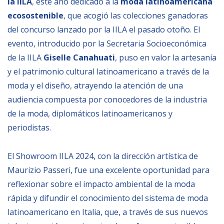
la IILA
, este año dedicado a la
moda latinoamericana
Empoderamiento socio-económico
ecosostenible
, que acogió las colecciones ganadoras
Justicia y Seguridad
del concurso lanzado por la IILA el pasado otoño. El
evento, introducido por la Secretaria Socioeconómica
EUROsociAL
de la IILA
Giselle Canahuati
, puso en valor la artesanía
EL PAcCTO
y el patrimonio cultural latinoamericano a través de la
EUROFRONT
moda y el diseño, atrayendo la atención de una
COPOLAD III
audiencia compuesta por conocedores de la industria
de la moda, diplomáticos latinoamericanos y
AL-INVEST Verde
periodistas.
MEDIOS
El Showroom IILA 2024, con la dirección artística de
Maurizio Passeri, fue una excelente oportunidad para
Fotos
reflexionar sobre el impacto ambiental de la moda
Vídeos
rápida y difundir el conocimiento del sistema de moda
latinoamericano en Italia, que, a través de sus nuevos
Audios