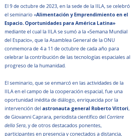
Empoderamiento socio-económico
El 9 de octubre de 2023, en la sede de la IILA, se celebró
el seminario «
Alimentación y Emprendimiento en el
Justicia y Seguridad
Espacio. Oportunidades para América Latina»
EUROsociAL
mediante el cual la IILA se sumó a la «Semana Mundial
EL PAcCTO
del Espacio», que la Asamblea General de la ONU
EUROFRONT
conmemora de 4 a 11 de octubre de cada año para
celebrar la contribución de las tecnologías espaciales al
COPOLAD III
progreso de la humanidad.
AL-INVEST Verde
El seminario, que se enmarcó en las actividades de la
MEDIOS
IILA en el campo de la cooperación espacial, fue una
oportunidad inédita de diálogo, enriquecida por la
Fotos
intervención del
astronauta general Roberto Vittori
,
de Giovanni Caprara, periodista científico del
Corriere
Vídeos
della Sera
, y de otros destacados ponentes,
Audios
participantes en presencia y conectados a distancia,