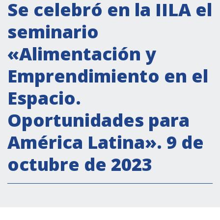
Actividades institucionales
Se celebró en la IILA el
Secretaría Cultural
seminario
Secretaría Socioeconómica
«Alimentación y
Secretaría Técnico-científica
Emprendimiento en el
Forum Pymes
Conferencia Italia- América Latina y el Caribe
Espacio.
Red para la promoción de la igualdad de
Oportunidades para
género
Becas
América Latina». 9 de
Partnership
octubre de 2023
COOPERACIÓN
Patrimonio cultural