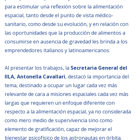
para estimular una reflexión sobre la alimentación
BIBLIOTECA
espacial, tanto desde el punto de vista médico-
sanitario, como desde su evolución, y en relación con
Biblioteca
las oportunidades que la producción de alimentos a
consumirse en ausencia de gravedad les brinda a los
Publicaciones
emprendedores italianos y latinoamericanos.
OPORTUNIDADES
Al presentar los trabajos, la
Secretaria General del
IILA, Antonella Cavallari
, destacó la importancia del
Convocatorias
tema, destinado a ocupar un lugar cada vez más
Becas
relevante de cara a misiones espaciales cada vez más
largas que requieren un enfoque diferente con
Alta Formación
respecto a la alimentación espacial, ya no considerada
Para las empresas
como mero medio de supervivencia sino como
Registro de proveedores
elemento de gratificación, capaz de mejorar el
Contratos/Acuerdos/Grant
bienestar psicofísico de los astronautas en órbita.