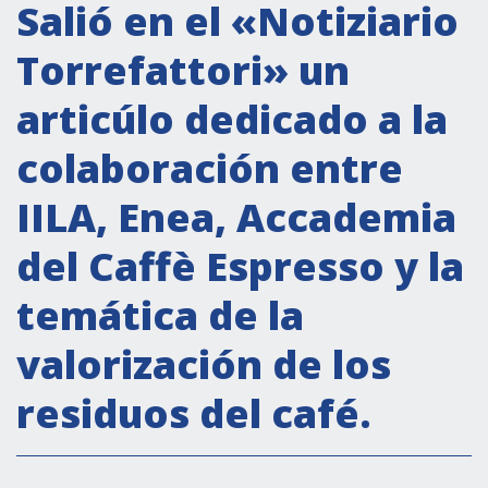
Actividades institucionales
Salió en el «Notiziario
Secretaría Cultural
Torrefattori» un
Secretaría Socioeconómica
articúlo dedicado a la
Secretaría Técnico-científica
colaboración entre
Forum Pymes
Conferencia Italia- América Latina y el Caribe
IILA, Enea, Accademia
Red para la promoción de la igualdad de
del Caffè Espresso y la
género
Becas
temática de la
Partnership
valorización de los
residuos del café.
COOPERACIÓN
Patrimonio cultural