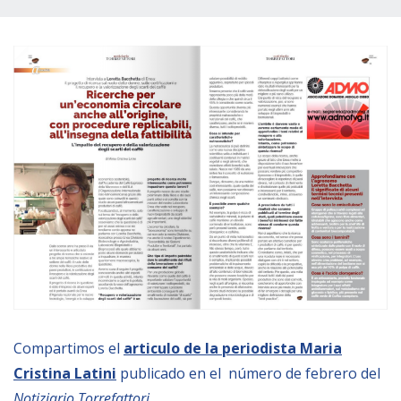
Empoderamiento socio-económico
Justicia y Seguridad
EUROsociAL
EL PAcCTO
EUROFRONT
COPOLAD III
AL-INVEST Verde
MEDIOS
Fotos
Compartimos el
articulo de la periodista Maria
Vídeos
Cristina Latini
publicado en el número de febrero del
Audios
Notiziario Torrefattori
.