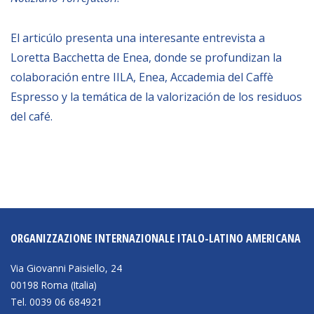
BIBLIOTECA
El articúlo presenta una interesante entrevista a
Loretta Bacchetta de Enea, donde se profundizan la
Biblioteca
colaboración entre IILA, Enea, Accademia del Caffè
Publicaciones
Espresso y la temática de la valorización de los residuos
del café.
OPORTUNIDADES
Convocatorias
Becas
Alta Formación
ORGANIZZAZIONE INTERNAZIONALE ITALO-LATINO AMERICANA
Para las empresas
Via Giovanni Paisiello, 24
Registro de proveedores
00198 Roma (Italia)
Tel. 0039 06 684921
Contratos/Acuerdos/Grant