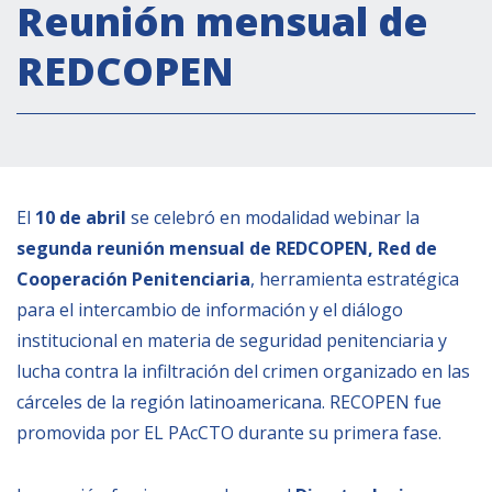
Actividades institucionales
Reunión mensual de
Secretaría Cultural
REDCOPEN
Secretaría Socioeconómica
Secretaría Técnico-científica
Forum Pymes
Conferencia Italia- América Latina y el Caribe
El
10 de abril
se celebró en modalidad webinar la
Red para la promoción de la igualdad de
segunda reunión mensual de REDCOPEN, Red de
género
Cooperación Penitenciaria
, herramienta estratégica
Becas
para el intercambio de información y el diálogo
Partnership
institucional en materia de seguridad penitenciaria y
lucha contra la infiltración del crimen organizado en las
cárceles de la región latinoamericana. RECOPEN fue
COOPERACIÓN
promovida por EL PAcCTO durante su primera fase.
Patrimonio cultural