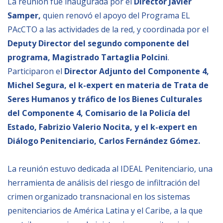
La reunión fue inaugurada por el
Director Javier
Empoderamiento socio-económico
Samper,
quien renovó el apoyo del Programa EL
Justicia y Seguridad
PAcCTO a las actividades de la red, y coordinada por el
Deputy Director del segundo componente del
EUROsociAL
programa, Magistrado Tartaglia Polcini
.
EL PAcCTO
Participaron el
Director Adjunto del Componente 4,
EUROFRONT
Michel Segura, el k-expert en materia de Trata de
COPOLAD III
Seres Humanos y tráfico de los Bienes Culturales
del Componente 4, Comisario de la Policía del
AL-INVEST Verde
Estado, Fabrizio Valerio Nocita, y el k-expert en
Diálogo Penitenciario, Carlos Fernández Gómez.
MEDIOS
La reunión estuvo dedicada al IDEAL Penitenciario, una
Fotos
herramienta de análisis del riesgo de infiltración del
Vídeos
crimen organizado transnacional en los sistemas
penitenciarios de América Latina y el Caribe, a la que
Audios