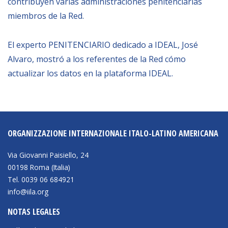
contribuyen varias administraciones penitenciarias
miembros de la Red.
BIBLIOTECA
El experto PENITENCIARIO dedicado a IDEAL, José
Biblioteca
Alvaro, mostró a los referentes de la Red cómo
Publicaciones
actualizar los datos en la plataforma IDEAL.
OPORTUNIDADES
Convocatorias
ORGANIZZAZIONE INTERNAZIONALE ITALO-LATINO AMERICANA
Becas
Via Giovanni Paisiello, 24
Alta Formación
00198 Roma (Italia)
Tel. 0039 06 684921
Para las empresas
info@iila.org
Registro de proveedores
NOTAS LEGALES
Contratos/Acuerdos/Grant