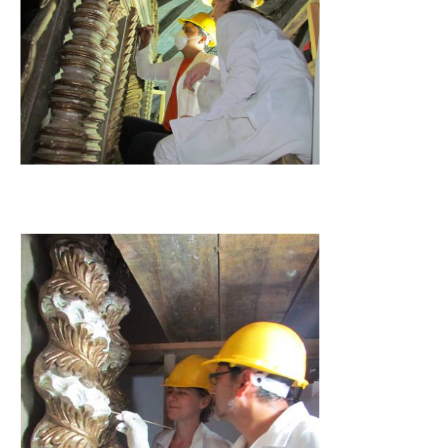
BIBLIOTECA
Biblioteca
Publicaciones
OPORTUNIDADES
Convocatorias
Becas
Alta Formación
Para las empresas
Registro de proveedores
Contratos/Acuerdos/Grant