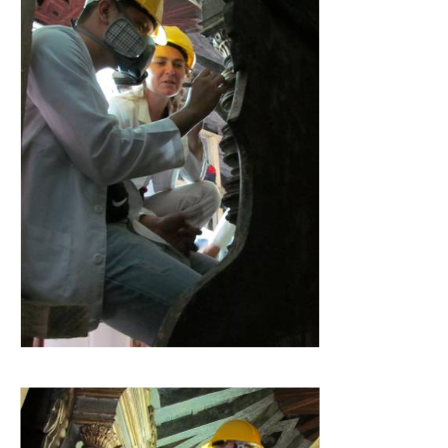
Empoderamiento socio-económico
Justicia y Seguridad
EUROsociAL
EL PAcCTO
EUROFRONT
COPOLAD III
AL-INVEST Verde
MEDIOS
Fotos
Vídeos
Audios