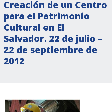
Actividades institucionales
Creación de un Centro
Secretaría Cultural
para el Patrimonio
Secretaría Socioeconómica
Cultural en El
Secretaría Técnico-científica
Salvador. 22 de julio –
Forum Pymes
Conferencia Italia- América Latina y el Caribe
22 de septiembre de
Red para la promoción de la igualdad de
2012
género
Becas
Partnership
COOPERACIÓN
Patrimonio cultural