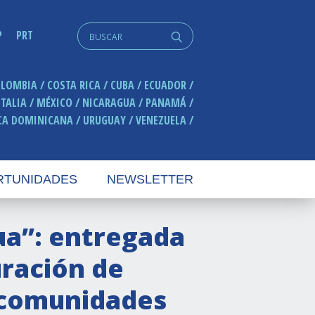
Search
P
PRT
q
for:
OLOMBIA
COSTA RICA
CUBA
ECUADOR
ITALIA
MÉXICO
NICARAGUA
PANAMÁ
CA DOMINICANA
URUGUAY
VENEZUELA
RTUNIDADES
NEWSLETTER
gua”: entregada
uración de
s comunidades