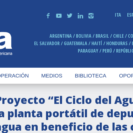
ITA
ES
f
y
t
n
i
ARGENTINA
BOLIVIA
BRASIL
CHILE
C
EL SALVADOR
GUATEMALA
HAITÍ
HONDURAS
PARAGUAY
PERÚ
REPÚBLI
PERACIÓN
MEDIOS
BIBLIOTECA
OPO
Proyecto “El Ciclo del A
la planta portátil de dep
agua en beneficio de la