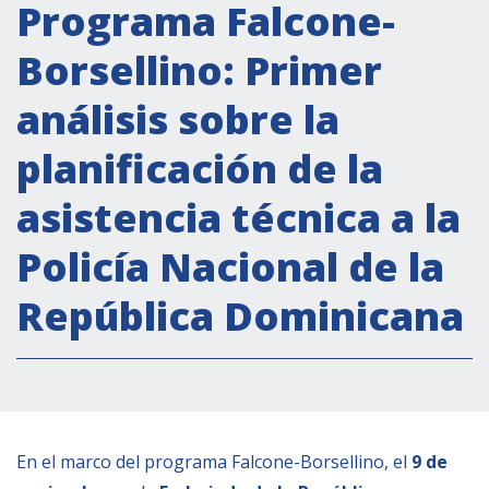
Actividades institucionales
Programa Falcone-
Secretaría Cultural
Borsellino: Primer
Secretaría Socioeconómica
análisis sobre la
Secretaría Técnico-científica
planificación de la
Forum Pymes
Conferencia Italia- América Latina y el Caribe
asistencia técnica a la
Red para la promoción de la igualdad de
Policía Nacional de la
género
Becas
República Dominicana
Partnership
COOPERACIÓN
En el marco del programa Falcone-Borsellino, el
9 de
Patrimonio cultural