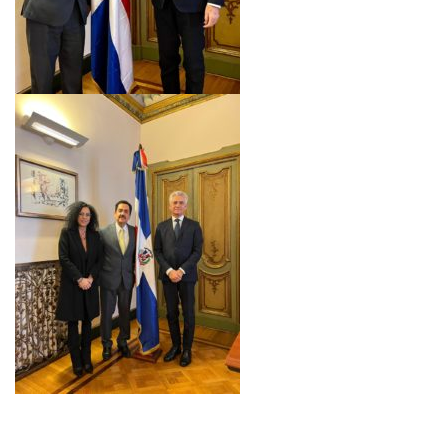
BIBLIOTECA
Biblioteca
Publicaciones
OPORTUNIDADES
Convocatorias
Becas
Alta Formación
Para las empresas
Registro de proveedores
Contratos/Acuerdos/Grant