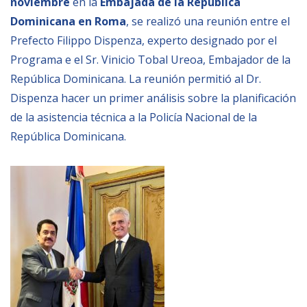
noviembre
en la
Embajada de la República
Empoderamiento socio-económico
Dominicana en Roma
, se realizó una reunión entre el
Justicia y Seguridad
Prefecto Filippo Dispenza, experto designado por el
Programa e el Sr. Vinicio Tobal Ureoa, Embajador de la
EUROsociAL
República Dominicana. La reunión permitió al Dr.
EL PAcCTO
Dispenza hacer un primer análisis sobre la planificación
EUROFRONT
de la asistencia técnica a la Policía Nacional de la
COPOLAD III
República Dominicana.
AL-INVEST Verde
MEDIOS
Fotos
Vídeos
Audios