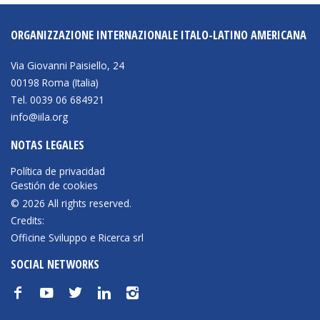
ORGANIZZAZIONE INTERNAZIONALE ITALO-LATINO AMERICANA
NEWSLETTER
Via Giovanni Paisiello, 24
00198 Roma (Italia)
Tel. 0039 06 684921
info@iila.org
NOTAS LEGALES
Política de privacidad
Gestión de cookies
© 2026 All rights reserved.
Credits:
Officine Sviluppo e Ricerca srl
SOCIAL NETWORKS
f
y
t
n
i