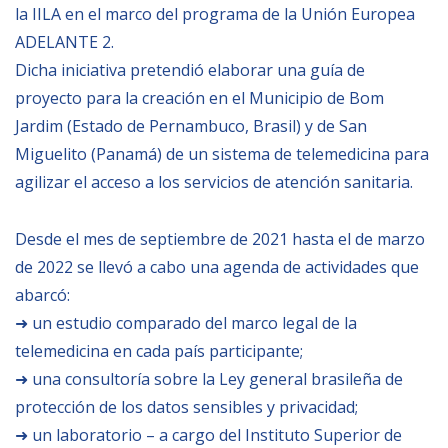
la IILA en el marco del programa de la Unión Europea
Empoderamiento socio-económico
ADELANTE 2.
Justicia y Seguridad
Dicha iniciativa pretendió elaborar una guía de
EUROsociAL
proyecto para la creación en el Municipio de Bom
EL PAcCTO
Jardim (Estado de Pernambuco, Brasil) y de San
Miguelito (Panamá) de un sistema de telemedicina para
EUROFRONT
agilizar el acceso a los servicios de atención sanitaria.
COPOLAD III
AL-INVEST Verde
Desde el mes de septiembre de 2021 hasta el de marzo
de 2022 se llevó a cabo una agenda de actividades que
MEDIOS
abarcó:
➜ un estudio comparado del marco legal de la
telemedicina en cada país participante;
Fotos
➜ una consultoría sobre la Ley general brasileña de
Vídeos
protección de los datos sensibles y privacidad;
Audios
➜ un laboratorio – a cargo del Instituto Superior de