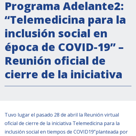
Actividades institucionales
Programa Adelante2:
Secretaría Cultural
“Telemedicina para la
Secretaría Socioeconómica
inclusión social en
Secretaría Técnico-científica
época de COVID-19” –
Forum Pymes
Conferencia Italia- América Latina y el Caribe
Reunión oficial de
Red para la promoción de la igualdad de
cierre de la iniciativa
género
Becas
Partnership
COOPERACIÓN
Tuvo lugar el pasado 28 de abril la Reunión virtual
oficial de cierre de la iniciativa Telemedicina para la
Patrimonio cultural
inclusión social en tiempos de COVID19”planteada por