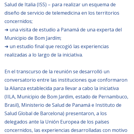
Salud de Italia (ISS) – para realizar un esquema de
BIBLIOTECA
diseño de servicio de telemedicina en los territorios
concernidos;
➜ una visita de estudio a Panamá de una experta del
Biblioteca
Municipio de Bom Jardím;
Publicaciones
➜ un estudio final que recogió las experiencias
realizadas a lo largo de la iniciativa.
OPORTUNIDADES
En el transcurso de la reunión se desarrolló un
Convocatorias
conversatorio entre las instituciones que conformaron
Becas
la Alianza establecida para llevar a cabo la iniciativa
(IILA, Municipio de Bom Jardim, estado de Pernambuco,
Alta Formación
Brasil), Ministerio de Salud de Panamá e Instituto de
Para las empresas
Salud Global de Barcelona) presentaron, a los
Registro de proveedores
delegados ante la Unión Europea de los países
concernidos, las experiencias desarrolladas con motivo
Contratos/Acuerdos/Grant