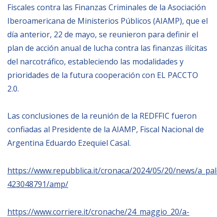
Fiscales contra las Finanzas Criminales de la Asociación
BIBLIOTECA
Iberoamericana de Ministerios Públicos (AIAMP), que el
día anterior, 22 de mayo, se reunieron para definir el
plan de acción anual de lucha contra las finanzas ilícitas
Biblioteca
del narcotráfico, estableciendo las modalidades y
Publicaciones
prioridades de la futura cooperación con EL PACCTO
2.0.
OPORTUNIDADES
Las conclusiones de la reunión de la REDFFIC fueron
Convocatorias
confiadas al Presidente de la AIAMP, Fiscal Nacional de
Becas
Argentina Eduardo Ezequiel Casal.
Alta Formación
https://www.repubblica.it/cronaca/2024/05/20/news/a_pale
Para las empresas
423048791/amp/
Registro de proveedores
https://www.corriere.it/cronache/24_maggio_20/a-
Contratos/Acuerdos/Grant