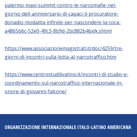
palermo-maxi-summit-contro-le-narcomafie-nel-
giorno-dell-anniversario-di-capaci-il-procuratore-
NEWSLETTER
donadio-modalita-infinite-per-nascondere-la-coca-
a4865b6c-52e0-49c3-8b9d-2bc882b4bxlk.shtml
https://www.associazionemagistrati.it/doc/4259/tre-
giorni-di-incontri-sulla-lotta-al-narcotraffico.htm
https://www.centrostudilivatino.it/incontri-di-studio-e-
coordinamento-sul-narcotraffico-internazionale-in-
onore-di-giovanni-falcone/
ORGANIZZAZIONE INTERNAZIONALE ITALO-LATINO AMERICANA