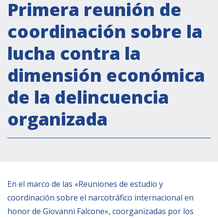
Actividades institucionales
Primera reunión de
Secretaría Cultural
coordinación sobre la
Secretaría Socioeconómica
lucha contra la
Secretaría Técnico-científica
dimensión económica
Forum Pymes
Conferencia Italia- América Latina y el Caribe
de la delincuencia
Red para la promoción de la igualdad de
organizada
género
Becas
Partnership
COOPERACIÓN
En el marco de las «Reuniones de estudio y
coordinación sobre el narcotráfico internacional en
Patrimonio cultural
honor de Giovanni Falcone», coorganizadas por los