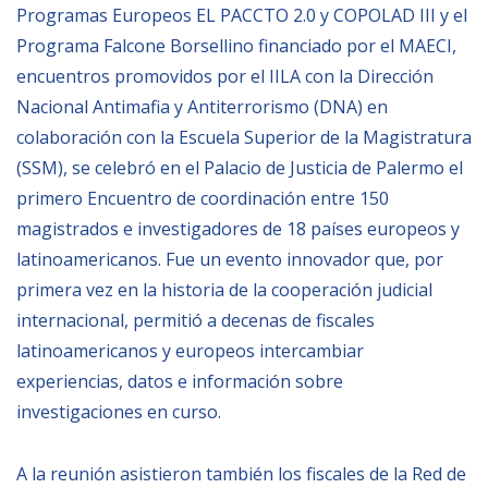
Programas Europeos EL PACCTO 2.0 y COPOLAD III y el
Empoderamiento socio-económico
Programa Falcone Borsellino financiado por el MAECI,
Justicia y Seguridad
encuentros promovidos por el IILA con la Dirección
EUROsociAL
Nacional Antimafia y Antiterrorismo (DNA) en
EL PAcCTO
colaboración con la Escuela Superior de la Magistratura
(SSM), se celebró en el Palacio de Justicia de Palermo el
EUROFRONT
primero Encuentro de coordinación entre 150
COPOLAD III
magistrados e investigadores de 18 países europeos y
AL-INVEST Verde
latinoamericanos. Fue un evento innovador que, por
primera vez en la historia de la cooperación judicial
internacional, permitió a decenas de fiscales
MEDIOS
latinoamericanos y europeos intercambiar
experiencias, datos e información sobre
Fotos
investigaciones en curso.
Vídeos
Audios
A la reunión asistieron también los fiscales de la Red de