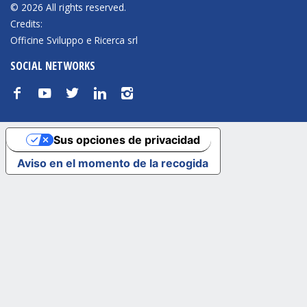
© 2026 All rights reserved.
Credits:
NEWSLETTER
Officine Sviluppo e Ricerca srl
SOCIAL NETWORKS
f
y
t
n
i
Sus opciones de privacidad
Aviso en el momento de la recogida