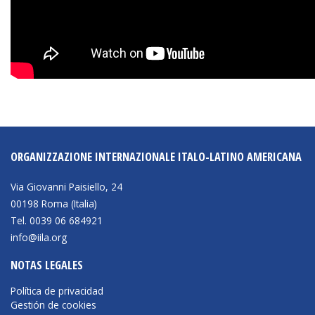
BIBLIOTECA
Biblioteca
Publicaciones
OPORTUNIDADES
ORGANIZZAZIONE INTERNAZIONALE ITALO-LATINO AMERICANA
Convocatorias
Via Giovanni Paisiello, 24
00198 Roma (Italia)
Becas
Tel. 0039 06 684921
Alta Formación
info@iila.org
Para las empresas
NOTAS LEGALES
Registro de proveedores
Política de privacidad
Gestión de cookies
Contratos/Acuerdos/Grant