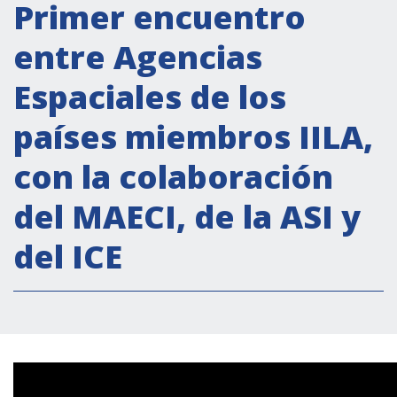
Actividades institucionales
Primer encuentro
Secretaría Cultural
entre Agencias
Secretaría Socioeconómica
Espaciales de los
Secretaría Técnico-científica
países miembros IILA,
Forum Pymes
Conferencia Italia- América Latina y el Caribe
con la colaboración
Red para la promoción de la igualdad de
del MAECI, de la ASI y
género
Becas
del ICE
Partnership
COOPERACIÓN
Patrimonio cultural