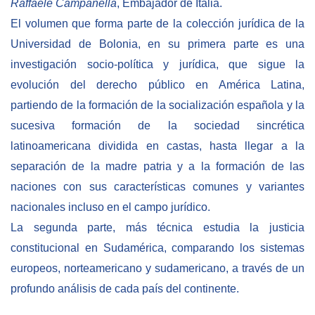
Raffaele Campanella
, Embajador de Italia.
El volumen que forma parte de la colección jurídica de la
BIBLIOTECA
Universidad de Bolonia, en su primera parte es una
investigación socio-política y jurídica, que sigue la
Biblioteca
evolución del derecho público en América Latina,
Publicaciones
partiendo de la formación de la socialización española y la
sucesiva formación de la sociedad sincrética
OPORTUNIDADES
latinoamericana dividida en castas, hasta llegar a la
separación de la madre patria y a la formación de las
Convocatorias
naciones con sus características comunes y variantes
Becas
nacionales incluso en el campo jurídico.
La segunda parte, más técnica estudia la justicia
Alta Formación
constitucional en Sudamérica, comparando los sistemas
Para las empresas
europeos, norteamericano y sudamericano, a través de un
Registro de proveedores
profundo análisis de cada país del continente.
Contratos/Acuerdos/Grant