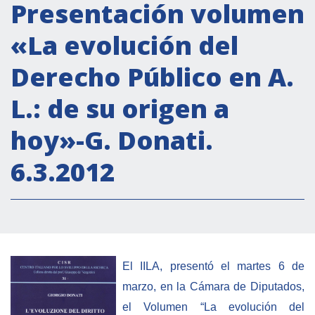
Actividades institucionales
Presentación volumen
Secretaría Cultural
«La evolución del
Secretaría Socioeconómica
Derecho Público en A.
Secretaría Técnico-científica
L.: de su origen a
Forum Pymes
Conferencia Italia- América Latina y el Caribe
hoy»-G. Donati.
Red para la promoción de la igualdad de
6.3.2012
género
Becas
Partnership
COOPERACIÓN
El IILA, presentó el martes 6 de
marzo, en la Cámara de Diputados,
Patrimonio cultural
el Volumen “La evolución del