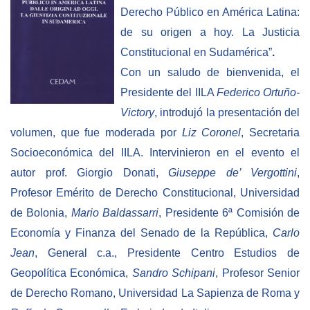
Empoderamiento socio-económico
Derecho Público en América Latina:
de su origen a hoy. La Justicia
Justicia y Seguridad
Constitucional en Sudamérica”
.
EUROsociAL
Con un saludo de
bienvenida, e
l
EL PAcCTO
Presidente del IILA
Federico Ortuño-
EUROFRONT
Victory
, introdujó la presentación del
volumen, que fue moderada por
Liz Coronel
, Secretaria
COPOLAD III
Socioeconómica del IILA. Intervinieron en el evento el
AL-INVEST Verde
autor prof. Giorgio Donati,
Giuseppe de’ Vergottini
,
Profesor Emérito de Derecho Constitucional, Universidad
MEDIOS
de Bolonia,
Mario Baldassarri
, Presidente 6ª Comisión de
Economía y Finanza del Senado de la República,
Carlo
Fotos
Jean
, General c.a., Presidente Centro Estudios de
Vídeos
Geopolítica Económica,
Sandro Schipani
, Profesor Senior
Audios
de Derecho Romano, Universidad La Sapienza de Roma y