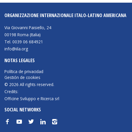
ORGANIZZAZIONE INTERNAZIONALE ITALO-LATINO AMERICANA
NEWSLETTER
Via Giovanni Paisiello, 24
00198 Roma (Italia)
Tel. 0039 06 684921
info@iila.org
NOTAS LEGALES
Política de privacidad
Gestión de cookies
© 2026 All rights reserved.
Credits:
Officine Sviluppo e Ricerca srl
SOCIAL NETWORKS
f
y
t
n
i