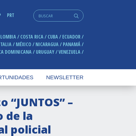
Search
P
PRT
q
for:
OLOMBIA
COSTA RICA
CUBA
ECUADOR
ITALIA
MÉXICO
NICARAGUA
PANAMÁ
CA DOMINICANA
URUGUAY
VENEZUELA
RTUNIDADES
NEWSLETTER
to “JUNTOS” –
 de la
l policial