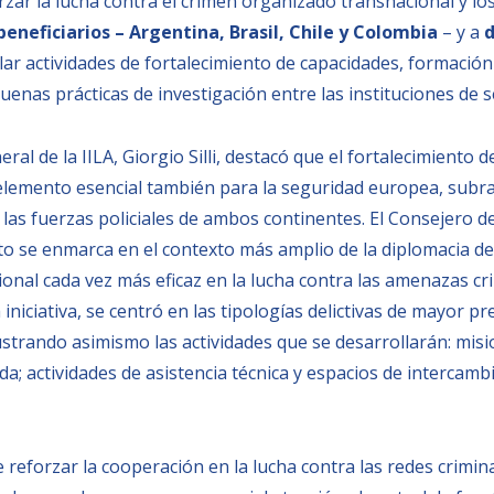
rzar la lucha contra el crimen organizado transnacional y lo
beneficiarios – Argentina, Brasil, Chile y Colombia
– y a
d
llar actividades de fortalecimiento de capacidades, formación
uenas prácticas de investigación entre las instituciones de s
ral de la IILA, Giorgio Silli, destacó que el fortalecimiento 
 elemento esencial también para la seguridad europea, subra
as fuerzas policiales de ambos continentes. El Consejero de
to se enmarca en el contexto más amplio de la diplomacia de 
nal cada vez más eficaz en la lucha contra las amenazas cri
 iniciativa, se centró en las tipologías delictivas de mayor p
strando asimismo las actividades que se desarrollarán: misi
; actividades de asistencia técnica y espacios de intercambi
ne reforzar la cooperación en la lucha contra las redes crimin