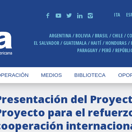
ITA
ES
f
y
t
n
i
ARGENTINA
BOLIVIA
BRASIL
CHILE
C
EL SALVADOR
GUATEMALA
HAITÍ
HONDURAS
PARAGUAY
PERÚ
REPÚBLI
PERACIÓN
MEDIOS
BIBLIOTECA
OPO
Presentación del Proyec
Proyecto para el refuerzo
cooperación internaciona