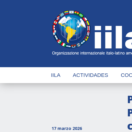
Skip
Main
Navigation
Navigation
IILA
ACTIVIDADES
COO
17 marzo 2026