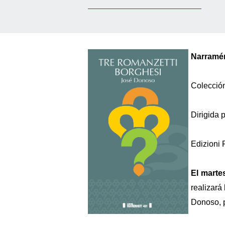
Narramér
Colección
Dirigida p
Edizioni 
El marte
realizará
Donoso, p