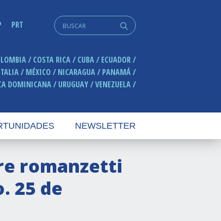
Search
P
PRT
q
for:
OLOMBIA
COSTA RICA
CUBA
ECUADOR
ITALIA
MÉXICO
NICARAGUA
PANAMÁ
CA DOMINICANA
URUGUAY
VENEZUELA
RTUNIDADES
NEWSLETTER
Tre romanzetti
. 25 de