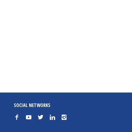
SOCIAL NETWORKS
f
y
t
n
i