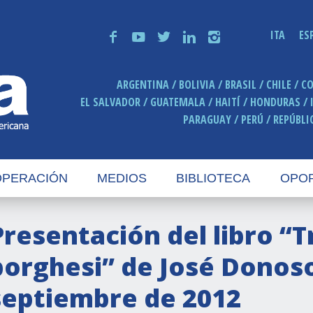
ITA
ES
f
y
t
n
i
ARGENTINA
BOLIVIA
BRASIL
CHILE
C
EL SALVADOR
GUATEMALA
HAITÍ
HONDURAS
PARAGUAY
PERÚ
REPÚBLI
PERACIÓN
MEDIOS
BIBLIOTECA
OPO
Presentación del libro “
borghesi” de José Donoso
septiembre de 2012