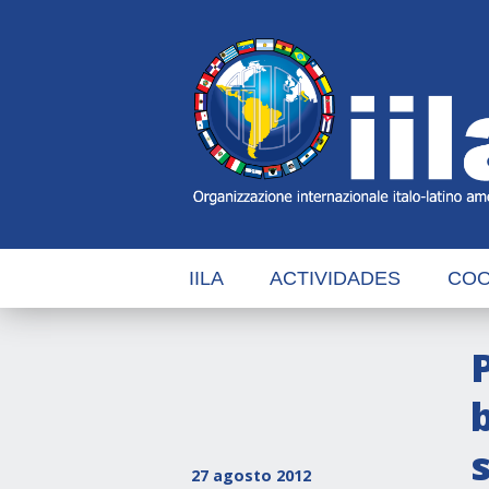
Skip
Main
Navigation
Navigation
IILA
ACTIVIDADES
COO
27 agosto 2012