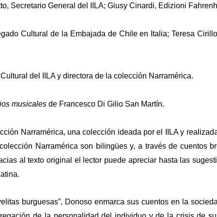
etto, Secretario General del IILA; Giusy Cinardi, Edizioni Fahrenh
egado Cultural de la Embajada de Chile en Italia; Teresa Cirillo
a Cultural del IILA y directora de la colección Narramérica.
ios musicales
de
Francesco Di Gilio San Martín.
lección Narramérica, una colección ideada por el IILA y realizad
 colección Narramérica son bilingües y, a través de cuentos b
acias al texto original el lector puede apreciar hasta las suge
atina.
ovelitas burguesas”, Donoso enmarca sus cuentos en la socied
gregación de la personalidad del individuo y de la crisis de 