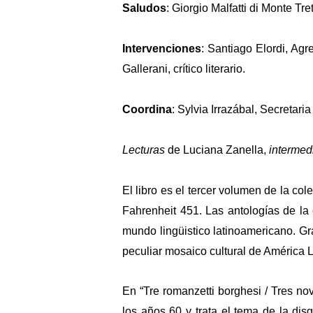
Saludos
: Giorgio Malfatti di Monte Tr
Intervenciones
: Santiago Elordi, Agr
Gallerani, crítico literario.
Coordina
: Sylvia Irrazábal, Secretari
Lecturas
de Luciana Zanella,
intermed
El libro es el tercer volumen de la co
Fahrenheit 451. Las antologías de la
mundo lingüistico latinoamericano. Gr
peculiar mosaico cultural de América L
En “Tre romanzetti borghesi / Tres n
los años 60 y trata el tema de la dis