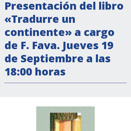
Actividades institucionales
Presentación del libro
Secretaría Cultural
«Tradurre un
Secretaría Socioeconómica
continente» a cargo
Secretaría Técnico-científica
de F. Fava. Jueves 19
Forum Pymes
Conferencia Italia- América Latina y el Caribe
de Septiembre a las
Red para la promoción de la igualdad de
18:00 horas
género
Becas
Partnership
COOPERACIÓN
Patrimonio cultural