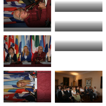
BIBLIOTECA
Biblioteca
Publicaciones
OPORTUNIDADES
Convocatorias
Becas
Alta Formación
Para las empresas
Registro de proveedores
Contratos/Acuerdos/Grant