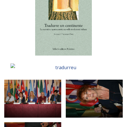
Empoderamiento socio-económico
Justicia y Seguridad
EUROsociAL
EL PAcCTO
EUROFRONT
COPOLAD III
AL-INVEST Verde
MEDIOS
Fotos
Vídeos
Audios