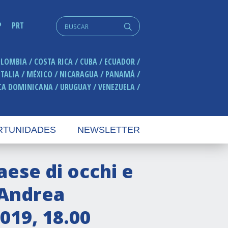
Search
P
PRT
q
for:
OLOMBIA
COSTA RICA
CUBA
ECUADOR
ITALIA
MÉXICO
NICARAGUA
PANAMÁ
CA DOMINICANA
URUGUAY
VENEZUELA
RTUNIDADES
NEWSLETTER
aese di occhi e
 Andrea
019, 18.00