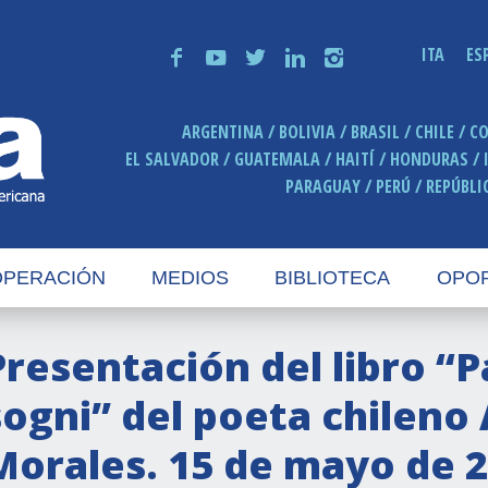
ITA
ES
f
y
t
n
i
ARGENTINA
BOLIVIA
BRASIL
CHILE
C
EL SALVADOR
GUATEMALA
HAITÍ
HONDURAS
PARAGUAY
PERÚ
REPÚBLI
PERACIÓN
MEDIOS
BIBLIOTECA
OPO
Presentación del libro “P
sogni” del poeta chileno
Morales. 15 de mayo de 2