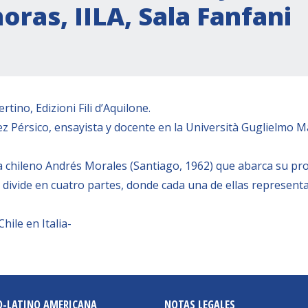
horas, IILA, Sala Fanfani
tino, Edizioni Fili d’Aquilone.
ez Pérsico, ensayista y docente en la Università Guglielmo 
ta chileno Andrés Morales (Santiago, 1962) que abarca su pr
e divide en cuatro partes, donde cada una de ellas represent
hile en Italia-
O-LATINO AMERICANA
NOTAS LEGALES