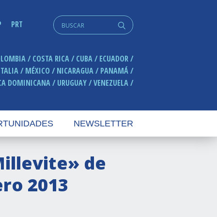
Search
P
PRT
q
for:
OLOMBIA
COSTA RICA
CUBA
ECUADOR
ITALIA
MÉXICO
NICARAGUA
PANAMÁ
CA DOMINICANA
URUGUAY
VENEZUELA
RTUNIDADES
NEWSLETTER
illevite» de
ero 2013