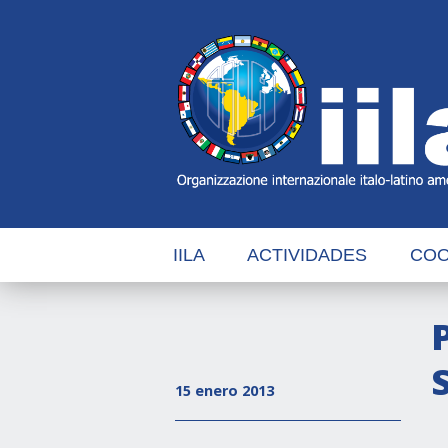
Skip
Main
Navigation
Navigation
IILA
ACTIVIDADES
COO
15 enero 2013