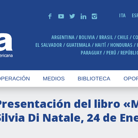
ITA
ES
f
y
t
n
i
ARGENTINA
BOLIVIA
BRASIL
CHILE
C
EL SALVADOR
GUATEMALA
HAITÍ
HONDURAS
PARAGUAY
PERÚ
REPÚBLI
PERACIÓN
MEDIOS
BIBLIOTECA
OPO
Presentación del libro «M
Silvia Di Natale, 24 de En