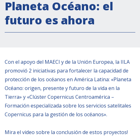
Actividades institucionales
Planeta Océano: el
Secretaría Cultural
futuro es ahora
Secretaría Socioeconómica
Secretaría Técnico-científica
Forum Pymes
Conferencia Italia- América Latina y el Caribe
Con el apoyo del MAECI y de la Unión Europea, la IILA
Red para la promoción de la igualdad de
promovió 2 iniciativas para fortalecer la capacidad de
género
protección de los océanos en América Latina: «Planeta
Becas
Océano: origen, presente y futuro de la vida en la
Partnership
Tierra» y «Clúster Copernicus Centroamérica –
Formación especializada sobre los servicios satelitales
Copernicus para la gestión de los océanos».
COOPERACIÓN
Mira el video sobre la conclusión de estos proyectos!
Patrimonio cultural