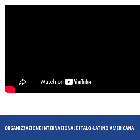
Empoderamiento socio-económico
Justicia y Seguridad
EUROsociAL
EL PAcCTO
EUROFRONT
COPOLAD III
AL-INVEST Verde
MEDIOS
Fotos
Vídeos
ORGANIZZAZIONE INTERNAZIONALE ITALO-LATINO AMERICANA
Audios