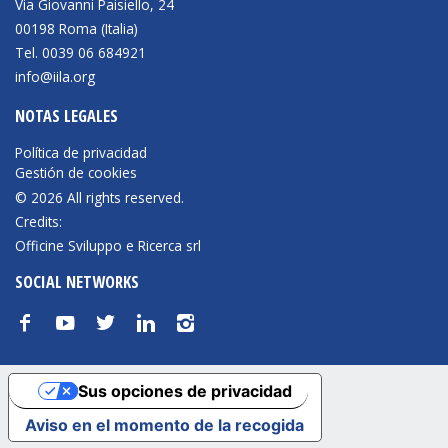
Via Giovanni Paisiello, 24
00198 Roma (Italia)
BIBLIOTECA
Tel. 0039 06 684921
info@iila.org
Biblioteca
NOTAS LEGALES
Publicaciones
Política de privacidad
Gestión de cookies
OPORTUNIDADES
© 2026 All rights reserved.
Credits:
Officine Sviluppo e Ricerca srl
Convocatorias
SOCIAL NETWORKS
Becas
f
y
t
n
i
Alta Formación
Para las empresas
Sus opciones de privacidad
Registro de proveedores
Aviso en el momento de la recogida
Contratos/Acuerdos/Grant