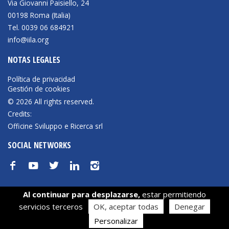
Via Giovanni Paisiello, 24
Empoderamiento socio-económico
00198 Roma (Italia)
Justicia y Seguridad
Tel. 0039 06 684921
info@iila.org
EUROsociAL
NOTAS LEGALES
EL PAcCTO
Política de privacidad
EUROFRONT
Gestión de cookies
COPOLAD III
© 2026 All rights reserved.
Credits:
AL-INVEST Verde
Officine Sviluppo e Ricerca srl
SOCIAL NETWORKS
MEDIOS
f
y
t
n
i
Fotos
Al continuar para desplazarse,
estar permitiendo
Vídeos
Sus opciones de privacidad
servicios terceros
OK, aceptar todas
Denegar
Audios
Aviso en el momento de la recogida
Personalizar