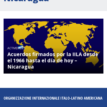
Actividades institucionales
Secretaría Cultural
Secretaría Socioeconómica
Secretaría Técnico-científica
Forum Pymes
Conferencia Italia- América Latina y el Caribe
ACTIVIDADES
Red para la promoción de la igualdad de
Acuerdos firmados por la IILA desde
género
el 1966 hasta el día de hoy –
Becas
Nicaragua
Partnership
COOPERACIÓN
ORGANIZZAZIONE INTERNAZIONALE ITALO-LATINO AMERICANA
Patrimonio cultural