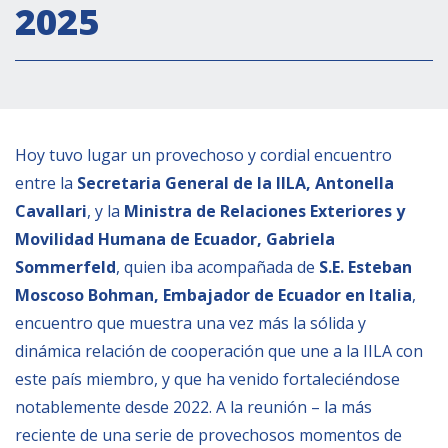
2025
Empoderamiento socio-económico
Justicia y Seguridad
EUROsociAL
EL PAcCTO
Hoy tuvo lugar un provechoso y cordial encuentro
EUROFRONT
entre la
Secretaria General de la IILA, Antonella
COPOLAD III
Cavallari
, y la
Ministra de Relaciones Exteriores y
AL-INVEST Verde
Movilidad Humana de Ecuador, Gabriela
Sommerfeld
, quien iba acompañada de
S.E. Esteban
MEDIOS
Moscoso Bohman, Embajador de Ecuador en Italia
,
encuentro que muestra una vez más la sólida y
dinámica relación de cooperación que une a la IILA con
Fotos
este país miembro, y que ha venido fortaleciéndose
Vídeos
notablemente desde 2022. A la reunión – la más
Audios
reciente de una serie de provechosos momentos de