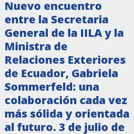
Actividades institucionales
Nuevo encuentro
Secretaría Cultural
entre la Secretaria
Secretaría Socioeconómica
General de la IILA y la
Secretaría Técnico-científica
Ministra de
Forum Pymes
Conferencia Italia- América Latina y el Caribe
Relaciones Exteriores
Red para la promoción de la igualdad de
de Ecuador, Gabriela
género
Becas
Sommerfeld: una
Partnership
colaboración cada vez
más sólida y orientada
COOPERACIÓN
al futuro. 3 de julio de
Patrimonio cultural