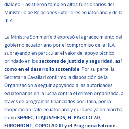
diálogo – asistieron también altos funcionarios del
BIBLIOTECA
Ministerio de Relaciones Exteriores ecuatoriano y de la
IILA.
Biblioteca
La Ministra Sommerfeld expresó el agradecimiento del
Publicaciones
gobierno ecuatoriano por el compromiso de la IILA,
subrayando en particular el valor del apoyo técnico
OPORTUNIDADES
brindado en los
sectores de justicia y seguridad, así
como en el desarrollo sostenible
. Por su parte, la
Convocatorias
Secretaria Cavallari confirmó la disposición de la
Becas
Organización a seguir apoyando a las autoridades
ecuatorianas en la lucha contra el crimen organizado, a
Alta Formación
través de programas financiados por Italia, por la
Para las empresas
cooperación italo-ecuatoriana y europea ya en marcha,
Registro de proveedores
como
SEPREC, ITAJUS/FIEDS, EL PAcCTO 2.0,
EUROFRONT, COPOLAD III y el Programa Falcone-
Contratos/Acuerdos/Grant