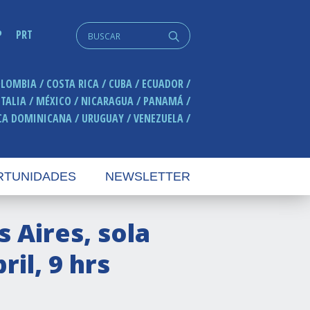
Search
P
PRT
q
for:
OLOMBIA
COSTA RICA
CUBA
ECUADOR
ITALIA
MÉXICO
NICARAGUA
PANAMÁ
CA DOMINICANA
URUGUAY
VENEZUELA
RTUNIDADES
NEWSLETTER
Aires, sola
il, 9 hrs