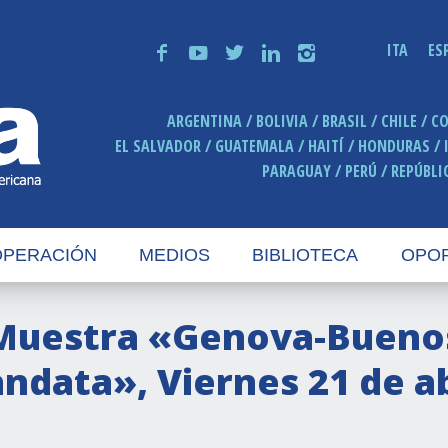
ITA
ES
f
y
t
n
i
ARGENTINA
BOLIVIA
BRASIL
CHILE
C
EL SALVADOR
GUATEMALA
HAITÍ
HONDURAS
PARAGUAY
PERÚ
REPÚBLI
PERACIÓN
MEDIOS
BIBLIOTECA
OPO
Muestra «Genova-Buenos 
andata», Viernes 21 de abr