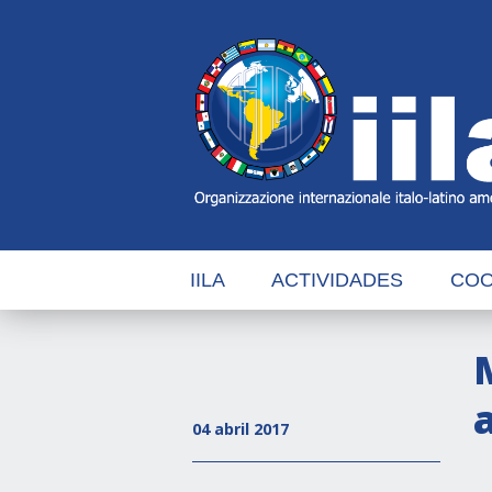
Skip
Main
Navigation
Navigation
IILA
ACTIVIDADES
COO
04 abril 2017