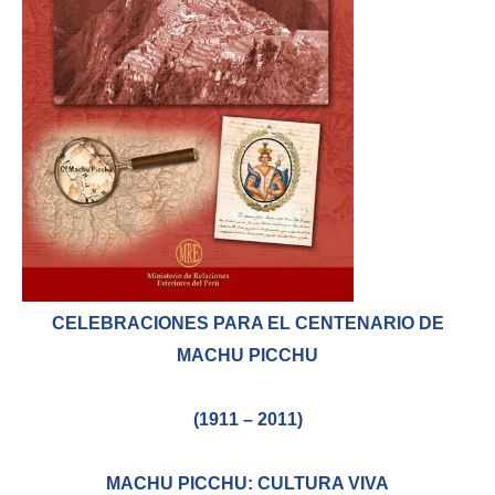
Empoderamiento socio-económico
Justicia y Seguridad
EUROsociAL
EL PAcCTO
EUROFRONT
COPOLAD III
AL-INVEST Verde
MEDIOS
CELEBRACIONES PARA EL CENTENARIO DE
MACHU PICCHU
Fotos
(1911 – 2011)
Vídeos
Audios
MACHU PICCHU: CULTURA VIVA