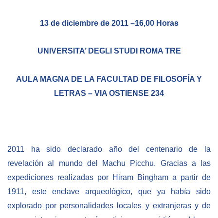
BIBLIOTECA
13 de diciembre de 2011 –16,00 Horas
Biblioteca
UNIVERSITA’ DEGLI STUDI ROMA TRE
Publicaciones
AULA MAGNA DE LA FACULTAD DE FILOSOFÍA Y
LETRAS – VIA OSTIENSE 234
OPORTUNIDADES
Convocatorias
Becas
2011 ha sido declarado año del centenario de la
Alta Formación
revelación al mundo del Machu Picchu. Gracias a las
Para las empresas
expediciones realizadas por Hiram Bingham a partir de
1911, este enclave arqueológico, que ya había sido
Registro de proveedores
explorado por personalidades locales y extranjeras y de
Contratos/Acuerdos/Grant