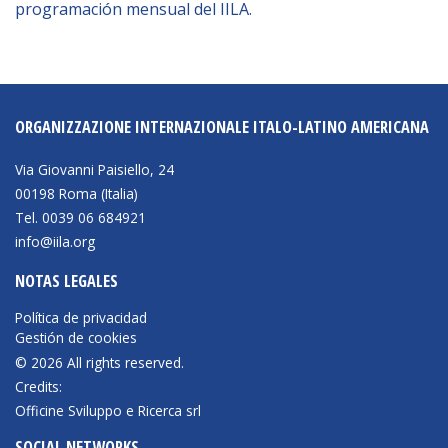
programación mensual del IILA.
BIBLIOTECA
Biblioteca
ORGANIZZAZIONE INTERNAZIONALE ITALO-LATINO AMERICANA
Publicaciones
Via Giovanni Paisiello, 24
00198 Roma (Italia)
OPORTUNIDADES
Tel. 0039 06 684921
info@iila.org
Convocatorias
NOTAS LEGALES
Becas
Política de privacidad
Alta Formación
Gestión de cookies
© 2026 All rights reserved.
Para las empresas
Credits:
Registro de proveedores
Officine Sviluppo e Ricerca srl
Contratos/Acuerdos/Grant
SOCIAL NETWORKS