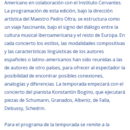
Americano en colaboración con el Instituto Cervantes.
Empoderamiento socio-económico
La programación de esta edición, bajo la dirección
Justicia y Seguridad
artística del Maestro Pedro Oltra, se estructura como
EUROsociAL
un viaje fascinante, bajo el signo del diálogo entre la
cultura musical iberoamericana y el resto de Europa. En
EL PAcCTO
cada concierto los estilos, las modalidades compositivas
EUROFRONT
y las características lingüisticas de los autores
COPOLAD III
españoles o latino-americanos han sido reunidas a las
AL-INVEST Verde
de autores de otro países, para ofrecer al espectador la
posibilidad de encontrar posibles conexiones,
analogías y diferencias. La temporada empezará con el
MEDIOS
concierto del pianista Konstantin Bogino, que ejecutar
piezas de Schumann, Granados, Albeniz, de Falla,
Fotos
Debussy, Schedrin.
Vídeos
Audios
Para el programa de la temporada se remite a la