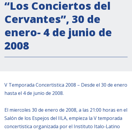
Actividades institucionales
“Los Conciertos del
Secretaría Cultural
Cervantes”, 30 de
Secretaría Socioeconómica
enero- 4 de junio de
Secretaría Técnico-científica
2008
Forum Pymes
Conferencia Italia- América Latina y el Caribe
Red para la promoción de la igualdad de
género
Becas
V Temporada Concertistica 2008 – Desde el 30 de enero
Partnership
hasta el 4 de junio de 2008.
COOPERACIÓN
El miercoles 30 de enero de 2008, a las 21:00 horas en el
Salón de los Espejos del IILA, empieza la V temporada
Patrimonio cultural
concertistica organizada por el Instituto Italo-Latino