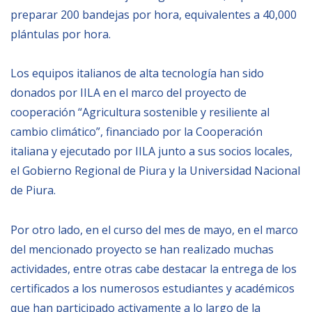
preparar 200 bandejas por hora, equivalentes a 40,000
BIBLIOTECA
plántulas por hora.
Biblioteca
Los equipos italianos de alta tecnología han sido
donados por IILA en el marco del proyecto de
Publicaciones
cooperación “Agricultura sostenible y resiliente al
cambio climático”, financiado por la Cooperación
OPORTUNIDADES
italiana y ejecutado por IILA junto a sus socios locales,
el Gobierno Regional de Piura y la Universidad Nacional
Convocatorias
de Piura.
Becas
Alta Formación
Por otro lado, en el curso del mes de mayo, en el marco
del mencionado proyecto se han realizado muchas
Para las empresas
actividades, entre otras cabe destacar la entrega de los
Registro de proveedores
certificados a los numerosos estudiantes y académicos
Contratos/Acuerdos/Grant
que han participado activamente a lo largo de la