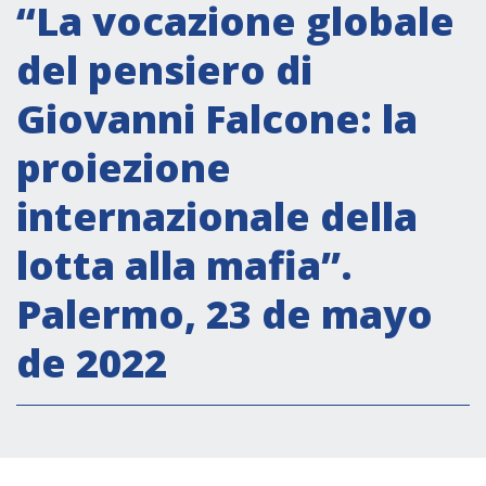
Actividades institucionales
“La vocazione globale
Secretaría Cultural
del pensiero di
Secretaría Socioeconómica
Giovanni Falcone: la
Secretaría Técnico-científica
proiezione
Forum Pymes
Conferencia Italia- América Latina y el Caribe
internazionale della
Red para la promoción de la igualdad de
lotta alla mafia”.
género
Becas
Palermo, 23 de mayo
Partnership
de 2022
COOPERACIÓN
Patrimonio cultural