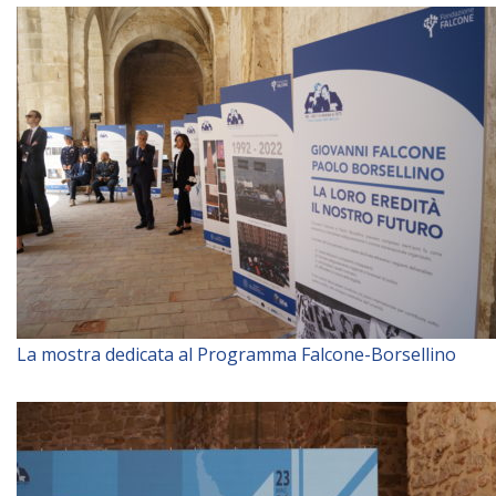
Empoderamiento socio-económico
Justicia y Seguridad
EUROsociAL
EL PAcCTO
EUROFRONT
COPOLAD III
AL-INVEST Verde
MEDIOS
La mostra dedicata al Programma Falcone-Borsellino
Fotos
Vídeos
Audios