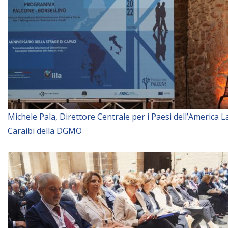
BIBLIOTECA
Biblioteca
Publicaciones
OPORTUNIDADES
Michele Pala, Direttore Centrale per i Paesi dell’America La
Caraibi della DGMO
Convocatorias
Becas
Alta Formación
Para las empresas
Registro de proveedores
Contratos/Acuerdos/Grant