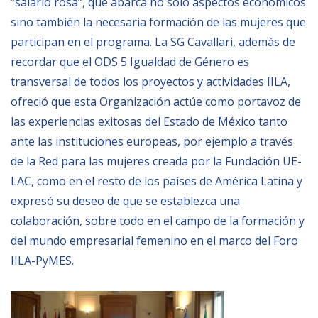
“salario rosa”, que abarca no sólo aspectos económicos
sino también la necesaria formación de las mujeres que
BIBLIOTECA
participan en el programa. La SG Cavallari, además de
recordar que el ODS 5 Igualdad de Género es
Biblioteca
transversal de todos los proyectos y actividades IILA,
Publicaciones
ofreció que esta Organización actúe como portavoz de
las experiencias exitosas del Estado de México tanto
OPORTUNIDADES
ante las instituciones europeas, por ejemplo a través
de la Red para las mujeres creada por la Fundación UE-
LAC, como en el resto de los países de América Latina y
Convocatorias
expresó su deseo de que se establezca una
Becas
colaboración, sobre todo en el campo de la formación y
Alta Formación
del mundo empresarial femenino en el marco del Foro
Para las empresas
IILA-PyMES.
Registro de proveedores
Contratos/Acuerdos/Grant