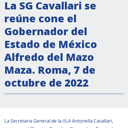
Actividades institucionales
La SG Cavallari se
Secretaría Cultural
reúne cone el
Secretaría Socioeconómica
Gobernador del
Secretaría Técnico-científica
Estado de México
Forum Pymes
Conferencia Italia- América Latina y el Caribe
Alfredo del Mazo
Red para la promoción de la igualdad de
Maza. Roma, 7 de
género
Becas
octubre de 2022
Partnership
COOPERACIÓN
La Secretaria General de la IILA Antonella Cavallari,
Patrimonio cultural