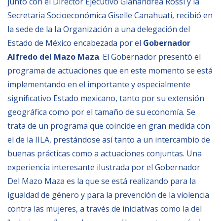
junto con el Director Ejecutivo Gianandrea Rossi y la
Empoderamiento socio-económico
Secretaria Socioeconómica Giselle Canahuati, recibió en
Justicia y Seguridad
la sede de la Ia Organización a una delegación del
Estado de México encabezada por el
Gobernador
EUROsociAL
Alfredo del Mazo Maza
. El Gobernador presentó el
EL PAcCTO
programa de actuaciones que en este momento se est
EUROFRONT
implementando en el importante y especialmente
COPOLAD III
significativo Estado mexicano, tanto por su extensión
geográfica como por el tamaño de su economía. Se
AL-INVEST Verde
trata de un programa que coincide en gran medida con
el de la IILA, prestándose así tanto a un intercambio de
MEDIOS
buenas prácticas como a actuaciones conjuntas. Una
experiencia interesante ilustrada por el Gobernador
Fotos
Del Mazo Maza es la que se está realizando para la
Vídeos
igualdad de género y para la prevención de la violencia
contra las mujeres, a través de iniciativas como la del
Audios