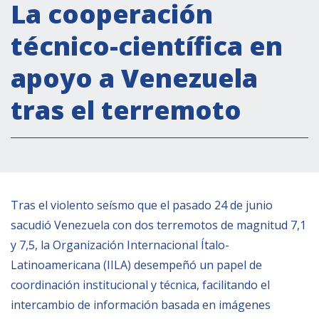
Actividades institucionales
La cooperación
Secretaría Cultural
técnico-científica en
Secretaría Socioeconómica
apoyo a Venezuela
Secretaría Técnico-científica
tras el terremoto
Forum Pymes
Conferencia Italia- América Latina y el Caribe
Red para la promoción de la igualdad de
género
Becas
Tras el violento seísmo que el pasado 24 de junio
Partnership
sacudió Venezuela con dos terremotos de magnitud 7,1
y 7,5, la Organización Internacional Ítalo-
COOPERACIÓN
Latinoamericana (IILA) desempeñó un papel de
coordinación institucional y técnica, facilitando el
Patrimonio cultural
intercambio de información basada en imágenes