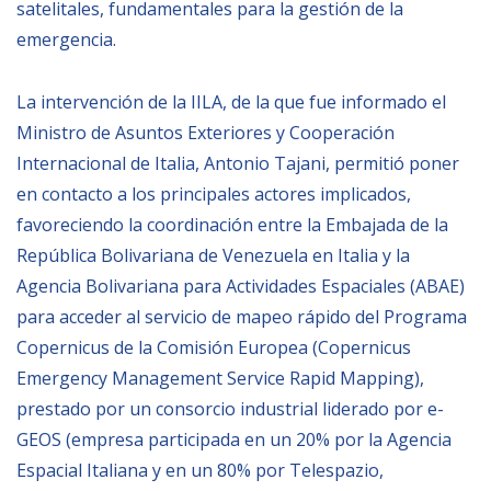
satelitales, fundamentales para la gestión de la
Empoderamiento socio-económico
emergencia.
Justicia y Seguridad
EUROsociAL
La intervención de la IILA, de la que fue informado el
Ministro de Asuntos Exteriores y Cooperación
EL PAcCTO
Internacional de Italia, Antonio Tajani, permitió poner
EUROFRONT
en contacto a los principales actores implicados,
COPOLAD III
favoreciendo la coordinación entre la Embajada de la
AL-INVEST Verde
República Bolivariana de Venezuela en Italia y la
Agencia Bolivariana para Actividades Espaciales (ABAE)
para acceder al servicio de mapeo rápido del Programa
MEDIOS
Copernicus de la Comisión Europea (Copernicus
Emergency Management Service Rapid Mapping),
Fotos
prestado por un consorcio industrial liderado por e-
Vídeos
GEOS (empresa participada en un 20% por la Agencia
Audios
Espacial Italiana y en un 80% por Telespazio,