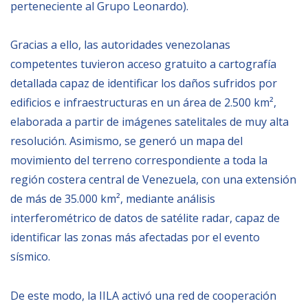
perteneciente al Grupo Leonardo).
BIBLIOTECA
Gracias a ello, las autoridades venezolanas
competentes tuvieron acceso gratuito a cartografía
Biblioteca
detallada capaz de identificar los daños sufridos por
Publicaciones
edificios e infraestructuras en un área de 2.500 km²,
elaborada a partir de imágenes satelitales de muy alta
OPORTUNIDADES
resolución. Asimismo, se generó un mapa del
movimiento del terreno correspondiente a toda la
Convocatorias
región costera central de Venezuela, con una extensión
de más de 35.000 km², mediante análisis
Becas
interferométrico de datos de satélite radar, capaz de
Alta Formación
identificar las zonas más afectadas por el evento
Para las empresas
sísmico.
Registro de proveedores
De este modo, la IILA activó una red de cooperación
Contratos/Acuerdos/Grant