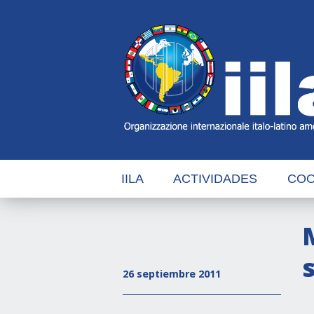
Skip
Main
Navigation
Navigation
IILA
ACTIVIDADES
COO
26 septiembre 2011