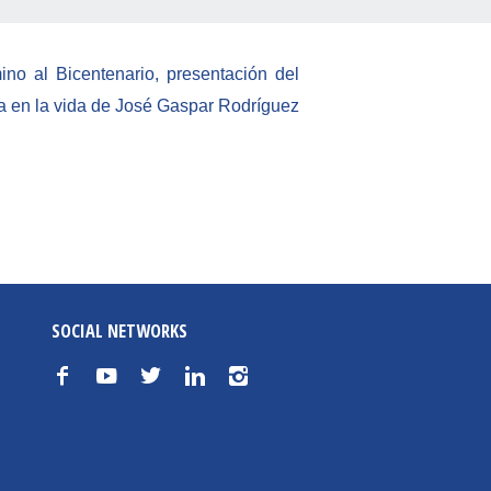
o al Bicentenario, presentación del
a en la vida de José Gaspar Rodríguez
SOCIAL NETWORKS
f
y
t
n
i