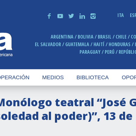
ITA
ES
f
y
t
n
i
ARGENTINA
BOLIVIA
BRASIL
CHILE
C
EL SALVADOR
GUATEMALA
HAITÍ
HONDURAS
PARAGUAY
PERÚ
REPÚBLI
PERACIÓN
MEDIOS
BIBLIOTECA
OPO
Monólogo teatral “José G
soledad al poder)”, 13 d