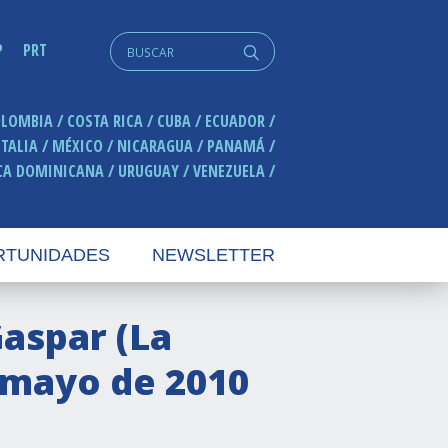
Search
P
PRT
q
for:
OLOMBIA
COSTA RICA
CUBA
ECUADOR
ITALIA
MÉXICO
NICARAGUA
PANAMÁ
CA DOMINICANA
URUGUAY
VENEZUELA
RTUNIDADES
NEWSLETTER
aspar (La
e mayo de 2010