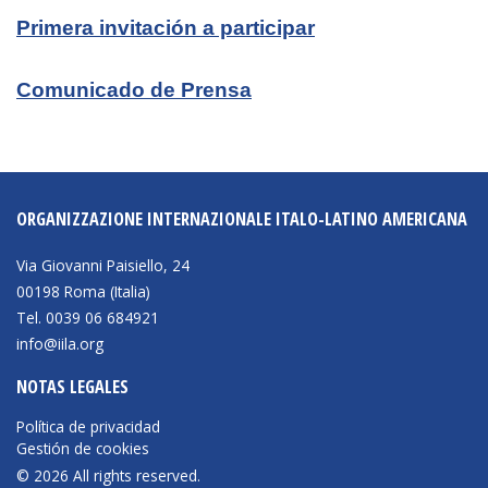
Empoderamiento socio-económico
Primera invitación a participar
Justicia y Seguridad
Comunicado de Prensa
EUROsociAL
EL PAcCTO
EUROFRONT
COPOLAD III
ORGANIZZAZIONE INTERNAZIONALE ITALO-LATINO AMERICANA
AL-INVEST Verde
Via Giovanni Paisiello, 24
00198 Roma (Italia)
Tel. 0039 06 684921
MEDIOS
info@iila.org
Fotos
NOTAS LEGALES
Vídeos
Política de privacidad
Gestión de cookies
Audios
© 2026 All rights reserved.