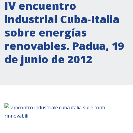
Actividades institucionales
IV encuentro
Secretaría Cultural
industrial Cuba-Italia
Secretaría Socioeconómica
sobre energías
Secretaría Técnico-científica
renovables. Padua, 19
Forum Pymes
Conferencia Italia- América Latina y el Caribe
de junio de 2012
Red para la promoción de la igualdad de
género
Becas
Partnership
COOPERACIÓN
Patrimonio cultural