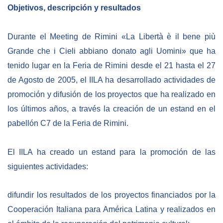
Objetivos, descripción y resultados
BIBLIOTECA
Durante el Meeting de Rimini «La Libertà è il bene più
Biblioteca
Grande che i Cieli abbiano donato agli Uomini» que ha
tenido lugar en la Feria de Rimini desde el 21 hasta el 27
Publicaciones
de Agosto de 2005, el IILA ha desarrollado actividades de
promoción y difusión de los proyectos que ha realizado en
OPORTUNIDADES
los últimos años, a través la creación de un estand en el
pabellón C7 de la Feria de Rimini.
Convocatorias
Becas
El IILA ha creado un estand para la promoción de las
Alta Formación
siguientes actividades:
Para las empresas
difundir los resultados de los proyectos financiados por la
Registro de proveedores
Cooperación Italiana para América Latina y realizados en
Contratos/Acuerdos/Grant