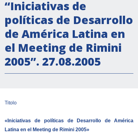
Actividades institucionales
“Iniciativas de
Secretaría Cultural
políticas de Desarrollo
Secretaría Socioeconómica
de América Latina en
Secretaría Técnico-científica
el Meeting de Rimini
Forum Pymes
Conferencia Italia- América Latina y el Caribe
2005”. 27.08.2005
Red para la promoción de la igualdad de
género
Becas
Partnership
Titolo
COOPERACIÓN
«Iniciativas de políticas de Desarrollo de América
Latina en el Meeting de Rimini 2005»
Patrimonio cultural