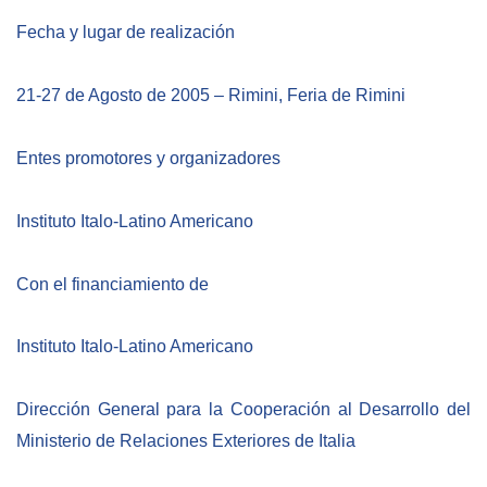
Empoderamiento socio-económico
Fecha y lugar de realización
Justicia y Seguridad
EUROsociAL
21-27 de Agosto de 2005 – Rimini, Feria de Rimini
EL PAcCTO
Entes promotores y organizadores
EUROFRONT
COPOLAD III
Instituto Italo-Latino Americano
AL-INVEST Verde
Con el financiamiento de
MEDIOS
Instituto Italo-Latino Americano
Fotos
Dirección General para la Cooperación al Desarrollo del
Vídeos
Ministerio de Relaciones Exteriores de Italia
Audios