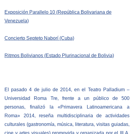
BIBLIOTECA
Exposición
Parallelo 10 (República Bolivariana de
Venezuela)
Biblioteca
Concierto Septeto Naborí (Cuba)
Publicaciones
Ritmos Bolivianos (Estado Plurinacional de Bolivia)
OPORTUNIDADES
Convocatorias
Becas
El pasado 4 de julio de 2014, en el Teatro Palladium –
Alta Formación
Universidad Roma Tre, frente a un público de 500
personas, finalizó la «Primavera Latinoamericana a
Para las empresas
Roma» 2014, reseña multidisciplinaria de actividades
Registro de proveedores
culturales (gastronomía, música, literatura, visitas guiadas,
Contratos/Acuerdos/Grant
cine y artes visuales) promovida y organizada por el IILA,