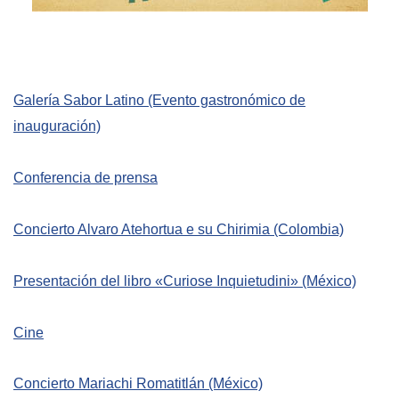
Empoderamiento socio-económico
Justicia y Seguridad
EUROsociAL
Galería Sabor Latino (Evento gastron
ó
mico de
EL PAcCTO
inauguraci
ó
n)
EUROFRONT
COPOLAD III
Conferencia de prensa
AL-INVEST Verde
Concierto Alvaro Atehortua e su Chirimia (Colombia)
MEDIOS
Presentaci
ó
n del libro «Curiose Inquietudini» (México)
Fotos
Cine
Vídeos
Audios
Concierto Mariachi Romatitlán (México)