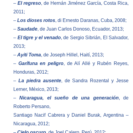
–
El regreso
, de Hernán Jiménez García, Costa Rica,
2011;
–
Los dioses rotos
, di Ernesto Daranas, Cuba, 2008;
–
Saudade
, de Juan Carlos Donoso, Ecuador, 2013;
–
El tigre y el venado
, de Sergio Sibrián, El Salvador,
2013;
–
Ayiti Toma
, de Joseph Hillel, Haití, 2013;
–
Garífuna en peligro
, de Alí Allé y Rubén Reyes,
Honduras, 2012;
–
La piedra ausente
, de Sandra Rozental y Jesse
Lerner, México, 2013;
–
Nicaragua, el sueño de una generación
, de
Roberto Persano,
Santiago Nacif Cabrera y Daniel Burak, Argentina –
Nicaragua, 2012;
–
Cielo oscuro
, de Joel Calero, Perú, 2012;