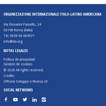
BIBLIOTECA
ORGANIZZAZIONE INTERNAZIONALE ITALO-LATINO AMERICANA
Biblioteca
Via Giovanni Paisiello, 24
00198 Roma (Italia)
Publicaciones
Tel. 0039 06 684921
info@iila.org
OPORTUNIDADES
NOTAS LEGALES
Política de privacidad
Convocatorias
Gestión de cookies
Becas
© 2026 All rights reserved.
Credits:
Alta Formación
Officine Sviluppo e Ricerca srl
Para las empresas
SOCIAL NETWORKS
Registro de proveedores
f
y
t
n
i
Contratos/Acuerdos/Grant