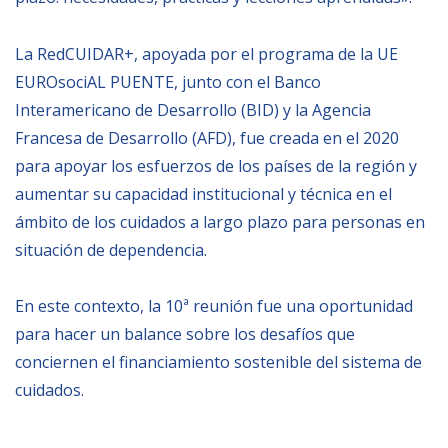
Empoderamiento socio-económico
Justicia y Seguridad
La RedCUIDAR+, apoyada por el programa de la UE
EUROsociAL PUENTE, junto con el Banco
EUROsociAL
Interamericano de Desarrollo (BID) y la Agencia
EL PAcCTO
Francesa de Desarrollo (AFD), fue creada en el 2020
EUROFRONT
para apoyar los esfuerzos de los países de la región y
aumentar su capacidad institucional y técnica en el
COPOLAD III
mbito de los cuidados a largo plazo para personas en
AL-INVEST Verde
situación de dependencia.
MEDIOS
En este contexto, la 10ª reunión fue una oportunidad
para hacer un balance sobre los desafíos que
Fotos
conciernen el financiamiento sostenible del sistema de
Vídeos
cuidados.
Audios