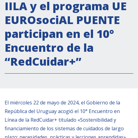
Actividades institucionales
IILA y el programa UE
Secretaría Cultural
EUROsociAL PUENTE
Secretaría Socioeconómica
participan en el 10°
Secretaría Técnico-científica
Encuentro de la
Forum Pymes
Conferencia Italia- América Latina y el Caribe
“RedCuidar+”
Red para la promoción de la igualdad de
género
Becas
Partnership
El miércoles 22 de mayo de 2024, el Gobierno de la
República del Uruguay acogió el 10° Encuentro en
COOPERACIÓN
Línea de la RedCuidar+ titulado «Sostenibilidad y
financiamiento de los sistemas de cuidados de largo
Patrimonio cultural
plazo: necesidades, prácticas y lecciones aprendidas».