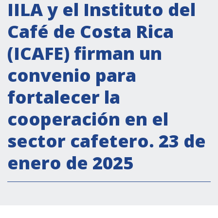
Actividades institucionales
IILA y el Instituto del
Secretaría Cultural
Café de Costa Rica
Secretaría Socioeconómica
(ICAFE) firman un
Secretaría Técnico-científica
convenio para
Forum Pymes
Conferencia Italia- América Latina y el Caribe
fortalecer la
Red para la promoción de la igualdad de
cooperación en el
género
Becas
sector cafetero. 23 de
Partnership
enero de 2025
COOPERACIÓN
Patrimonio cultural