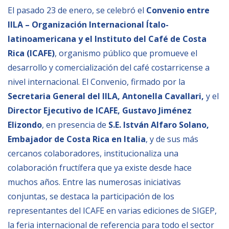
Empoderamiento socio-económico
El pasado 23 de enero, se celebró el
Convenio entre
IILA – Organización Internacional Ítalo-
Justicia y Seguridad
latinoamericana y el Instituto del Café de Costa
EUROsociAL
Rica (ICAFE)
, organismo público que promueve el
EL PAcCTO
desarrollo y comercialización del café costarricense a
EUROFRONT
nivel internacional. El Convenio, firmado por la
Secretaria General del IILA, Antonella Cavallari,
y el
COPOLAD III
Director Ejecutivo de ICAFE, Gustavo Jiménez
AL-INVEST Verde
Elizondo
, en presencia de
S.E. István Alfaro Solano,
Embajador de Costa Rica en Italia
, y de sus más
MEDIOS
cercanos colaboradores, institucionaliza una
colaboración fructífera que ya existe desde hace
Fotos
muchos años. Entre las numerosas iniciativas
conjuntas, se destaca la participación de los
Vídeos
representantes del ICAFE en varias ediciones de SIGEP,
Audios
la feria internacional de referencia para todo el sector