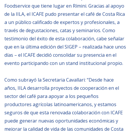
Foodservice que tiene lugar en Rímini. Gracias al apoyo
BIBLIOTECA
de la IILA, el ICAFE pudo presentar el café de Costa Rica
a un público calificado de expertos y profesionales, a
Biblioteca
través de degustaciones, catas y seminarios. Como
testimonio del éxito de esta colaboración, cabe señalar
Publicaciones
que en la última edición del SIGEP – realizada hace unos
días – el ICAFE decidió consolidar su presencia en el
OPORTUNIDADES
evento participando con un stand institucional propio.
Convocatorias
Como subrayó la Secretaria Cavallari: “Desde hace
Becas
años, IILA desarrolla proyectos de cooperación en el
sector del café para apoyar a los pequeños
Alta Formación
productores agrícolas latinoamericanos, y estamos
Para las empresas
seguros de que esta renovada colaboración con ICAFE
Registro de proveedores
puede generar nuevas oportunidades económicas y
Contratos/Acuerdos/Grant
mejorar la calidad de vida de las comunidades de Costa