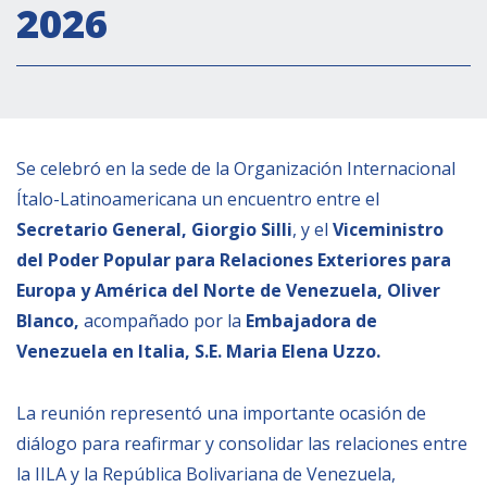
2026
Empoderamiento socio-económico
Justicia y Seguridad
EUROsociAL
EL PAcCTO
Se celebró en la sede de la Organización Internacional
EUROFRONT
Ítalo-Latinoamericana un encuentro entre el
COPOLAD III
Secretario General, Giorgio Silli
, y el
Viceministro
AL-INVEST Verde
del Poder Popular para Relaciones Exteriores para
Europa y América del Norte de Venezuela, Oliver
MEDIOS
Blanco,
acompañado por la
Embajadora de
Venezuela en Italia, S.E. Maria Elena Uzzo.
Fotos
La reunión representó una importante ocasión de
Vídeos
diálogo para reafirmar y consolidar las relaciones entre
Audios
la IILA y la República Bolivariana de Venezuela,