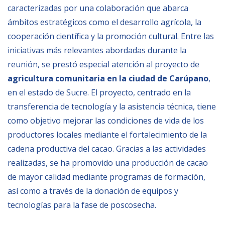
caracterizadas por una colaboración que abarca
BIBLIOTECA
mbitos estratégicos como el desarrollo agrícola, la
cooperación científica y la promoción cultural. Entre las
Biblioteca
iniciativas más relevantes abordadas durante la
reunión, se prestó especial atención al proyecto de
Publicaciones
agricultura comunitaria en la ciudad de Carúpano
,
en el estado de Sucre. El proyecto, centrado en la
OPORTUNIDADES
transferencia de tecnología y la asistencia técnica, tiene
como objetivo mejorar las condiciones de vida de los
Convocatorias
productores locales mediante el fortalecimiento de la
Becas
cadena productiva del cacao. Gracias a las actividades
realizadas, se ha promovido una producción de cacao
Alta Formación
de mayor calidad mediante programas de formación,
Para las empresas
así como a través de la donación de equipos y
Registro de proveedores
tecnologías para la fase de poscosecha.
Contratos/Acuerdos/Grant