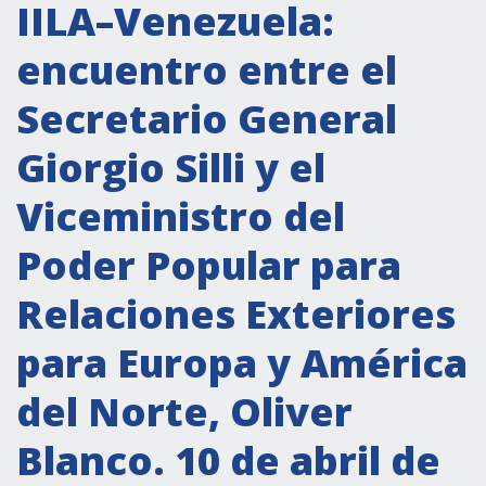
Actividades institucionales
IILA–Venezuela:
Secretaría Cultural
encuentro entre el
Secretaría Socioeconómica
Secretario General
Secretaría Técnico-científica
Giorgio Silli y el
Forum Pymes
Conferencia Italia- América Latina y el Caribe
Viceministro del
Red para la promoción de la igualdad de
Poder Popular para
género
Becas
Relaciones Exteriores
Partnership
para Europa y América
del Norte, Oliver
COOPERACIÓN
Blanco. 10 de abril de
Patrimonio cultural