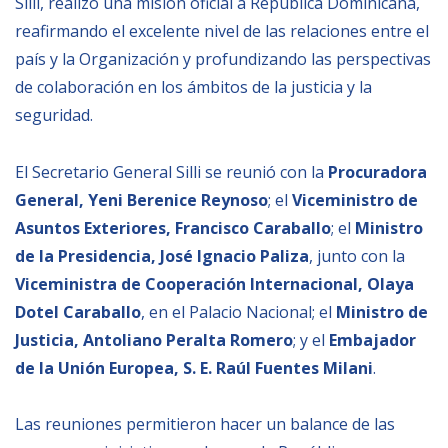
Silli, realizó una misión oficial a República Dominicana,
Empoderamiento socio-económico
reafirmando el excelente nivel de las relaciones entre el
Justicia y Seguridad
país y la Organización y profundizando las perspectivas
de colaboración en los ámbitos de la justicia y la
EUROsociAL
seguridad.
EL PAcCTO
EUROFRONT
El Secretario General Silli se reunió con la
Procuradora
COPOLAD III
General, Yeni Berenice Reynoso
; el
Viceministro
de
Asuntos Exteriores, Francisco Caraballo
; el
Ministro
AL-INVEST Verde
de la Presidencia, José Ignacio Paliza
, junto con la
Viceministra de Cooperación Internacional, Olaya
MEDIOS
Dotel Caraballo
, en el Palacio Nacional; el
Ministro de
Justicia, Antoliano Peralta Romero
; y el
Embajador
Fotos
de la Unión Europea, S. E. Raúl Fuentes Milani
.
Vídeos
Las reuniones permitieron hacer un balance de las
Audios