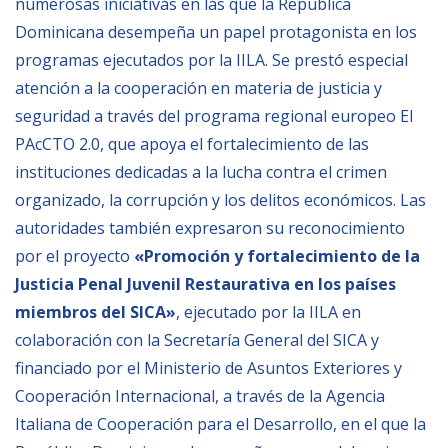
numerosas iniciativas en las que la República
Dominicana desempeña un papel protagonista en los
BIBLIOTECA
programas ejecutados por la IILA. Se prestó especial
atención a la cooperación en materia de justicia y
Biblioteca
seguridad a través del programa regional europeo El
Publicaciones
PAcCTO 2.0, que apoya el fortalecimiento de las
instituciones dedicadas a la lucha contra el crimen
OPORTUNIDADES
organizado, la corrupción y los delitos económicos. Las
autoridades también expresaron su reconocimiento
por el proyecto
«Promoción y fortalecimiento de la
Convocatorias
Justicia Penal Juvenil Restaurativa en los países
Becas
miembros del SICA»
, ejecutado por la IILA en
Alta Formación
colaboración con la Secretaría General del SICA y
Para las empresas
financiado por el Ministerio de Asuntos Exteriores y
Cooperación Internacional, a través de la Agencia
Registro de proveedores
Italiana de Cooperación para el Desarrollo, en el que la
Contratos/Acuerdos/Grant