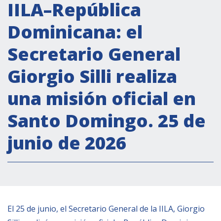
Actividades institucionales
IILA–República
Secretaría Cultural
Dominicana: el
Secretaría Socioeconómica
Secretario General
Secretaría Técnico-científica
Giorgio Silli realiza
Forum Pymes
Conferencia Italia- América Latina y el Caribe
una misión oficial en
Red para la promoción de la igualdad de
Santo Domingo. 25 de
género
Becas
junio de 2026
Partnership
COOPERACIÓN
El 25 de junio, el Secretario General de la IILA, Giorgio
Patrimonio cultural