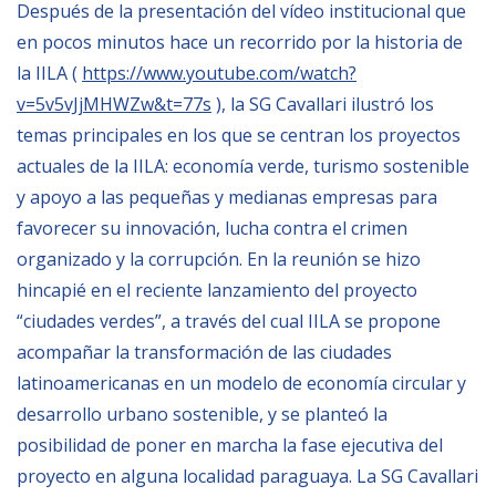
Después de la presentación del vídeo institucional que
en pocos minutos hace un recorrido por la historia de
BIBLIOTECA
la IILA (
https://www.youtube.com/watch?
v=5v5vJjMHWZw&t=77s
), la SG Cavallari ilustró los
Biblioteca
temas principales en los que se centran los proyectos
Publicaciones
actuales de la IILA: economía verde, turismo sostenible
y apoyo a las pequeñas y medianas empresas para
OPORTUNIDADES
favorecer su innovación, lucha contra el crimen
organizado y la corrupción. En la reunión se hizo
Convocatorias
hincapié en el reciente lanzamiento del proyecto
“ciudades verdes”, a través del cual IILA se propone
Becas
acompañar la transformación de las ciudades
Alta Formación
latinoamericanas en un modelo de economía circular y
Para las empresas
desarrollo urbano sostenible, y se planteó la
Registro de proveedores
posibilidad de poner en marcha la fase ejecutiva del
proyecto en alguna localidad paraguaya. La SG Cavallari
Contratos/Acuerdos/Grant