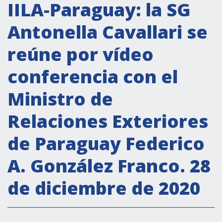
Actividades institucionales
IILA-Paraguay: la SG
Secretaría Cultural
Antonella Cavallari se
Secretaría Socioeconómica
reúne por vídeo
Secretaría Técnico-científica
conferencia con el
Forum Pymes
Conferencia Italia- América Latina y el Caribe
Ministro de
Red para la promoción de la igualdad de
Relaciones Exteriores
género
Becas
de Paraguay Federico
Partnership
A. González Franco. 28
de diciembre de 2020
COOPERACIÓN
Patrimonio cultural