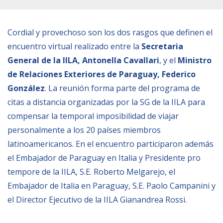
Empoderamiento socio-económico
Justicia y Seguridad
Cordial y provechoso son los dos rasgos que definen el
EUROsociAL
encuentro virtual realizado entre la
Secretaria
General de la IILA, Antonella Cavallari
, y el
Ministro
EL PAcCTO
de Relaciones Exteriores de Paraguay, Federico
EUROFRONT
González
. La reunión forma parte del programa de
COPOLAD III
citas a distancia organizadas por la SG de la IILA para
AL-INVEST Verde
compensar la temporal imposibilidad de viajar
personalmente a los 20 países miembros
latinoamericanos. En el encuentro participaron además
MEDIOS
el Embajador de Paraguay en Italia y Presidente pro
tempore de la IILA, S.E. Roberto Melgarejo, el
Fotos
Embajador de Italia en Paraguay, S.E. Paolo Campanini y
Vídeos
el Director Ejecutivo de la IILA Gianandrea Rossi.
Audios