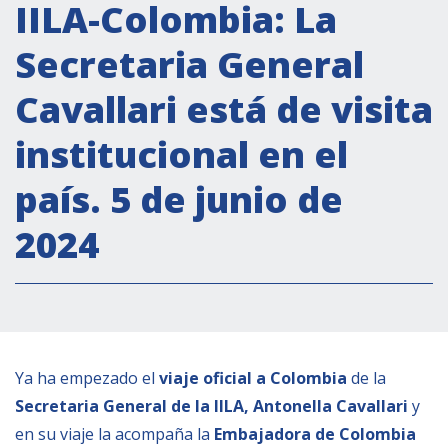
Actividades institucionales
IILA-Colombia: La
Secretaría Cultural
Secretaria General
Secretaría Socioeconómica
Cavallari está de visita
Secretaría Técnico-científica
institucional en el
Forum Pymes
Conferencia Italia- América Latina y el Caribe
país. 5 de junio de
Red para la promoción de la igualdad de
2024
género
Becas
Partnership
COOPERACIÓN
Ya ha empezado el
viaje oficial a Colombia
de la
Secretaria General de la IILA, Antonella Cavallari
y
Patrimonio cultural
en su viaje la acompaña la
Embajadora de Colombia