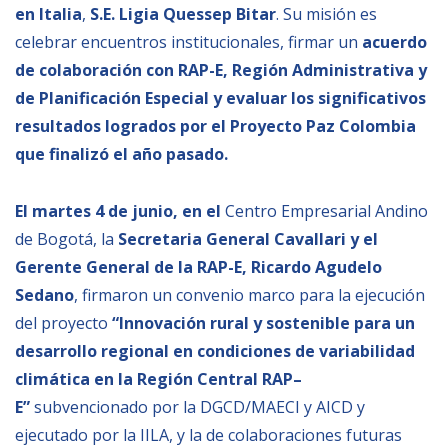
en Italia
,
S.E. Ligia Quessep Bitar
. Su misión es
Empoderamiento socio-económico
celebrar encuentros institucionales, firmar un
acuerdo
Justicia y Seguridad
de colaboración con RAP-E, Región Administrativa y
EUROsociAL
de Planificación Especial
y evaluar los significativos
EL PAcCTO
resultados logrados por el
Proyecto Paz Colombia
que finalizó el año pasado.
EUROFRONT
COPOLAD III
El martes 4 de junio, en el
Centro Empresarial Andino
AL-INVEST Verde
de Bogotá, la
Secretaria General Cavallari y el
Gerente General de la RAP-E, Ricardo Agudelo
MEDIOS
Sedano
, firmaron un convenio marco para la ejecución
del proyecto
“Innovación rural y sostenible para un
desarrollo regional en condiciones de variabilidad
Fotos
climática en la Región Central RAP–
Vídeos
E”
subvencionado por la DGCD/MAECI y AICD y
Audios
ejecutado por la IILA, y la de colaboraciones futuras