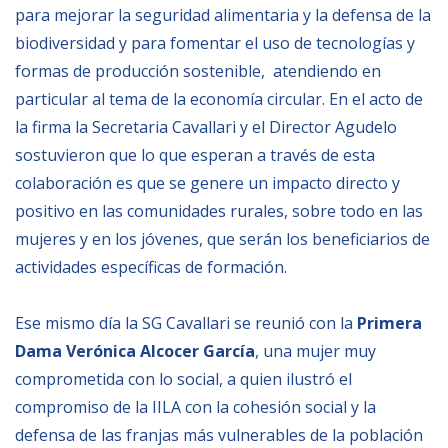
para mejorar la seguridad alimentaria y la defensa de la
BIBLIOTECA
biodiversidad y para fomentar el uso de tecnologías y
formas de producción sostenible, atendiendo en
particular al tema de la economía circular. En el acto de
Biblioteca
la firma la Secretaria Cavallari y el Director Agudelo
Publicaciones
sostuvieron que lo que esperan a través de esta
colaboración es que se genere un impacto directo y
OPORTUNIDADES
positivo en las comunidades rurales, sobre todo en las
mujeres y en los jóvenes, que serán los beneficiarios de
Convocatorias
actividades específicas de formación.
Becas
Ese mismo día la SG Cavallari se reunió con la
Primera
Alta Formación
Dama Verónica Alcocer García
, una mujer muy
Para las empresas
comprometida con lo social, a quien ilustró el
Registro de proveedores
compromiso de la IILA con la cohesión social y la
defensa de las franjas más vulnerables de la población
Contratos/Acuerdos/Grant