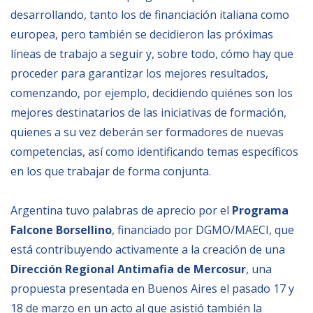
desarrollando, tanto los de financiación italiana como
BIBLIOTECA
europea, pero también se decidieron las próximas
líneas de trabajo a seguir y, sobre todo, cómo hay que
Biblioteca
proceder para garantizar los mejores resultados,
comenzando, por ejemplo, decidiendo quiénes son los
Publicaciones
mejores destinatarios de las iniciativas de formación,
quienes a su vez deberán ser formadores de nuevas
OPORTUNIDADES
competencias, así como identificando temas específicos
en los que trabajar de forma conjunta.
Convocatorias
Becas
Argentina tuvo palabras de aprecio por el
Programa
Falcone Borsellino
, financiado por DGMO/MAECI, que
Alta Formación
está contribuyendo activamente a la creación de una
Para las empresas
Dirección Regional Antimafia de Mercosur
, una
Registro de proveedores
propuesta presentada en Buenos Aires el pasado 17 y
Contratos/Acuerdos/Grant
18 de marzo en un acto al que asistió también la