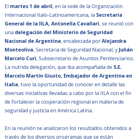
Empoderamiento socio-económico
El
martes 1 de abril
, en la sede de la Organización
Internacional Italo-Latinoamericana, la
Secretaria
Justicia y Seguridad
General de la IILA, Antonella Cavallari
, se reunió con
EUROsociAL
una
delegación del Ministerio de Seguridad
EL PAcCTO
Nacional de Argentina
, encabezada por
Alejandra
EUROFRONT
Monteoliva
, Secretaria de Seguridad Nacional, y
Julián
Marcelo Curi
, Subsecretario de Asuntos Penitenciarios.
COPOLAD III
La nutrida delegación, que iba acompañada de
S.E.
AL-INVEST Verde
Marcelo Martín Giusto, Embajador de Argentina en
Italia
, tuvo la oportunidad de conocer en detalle las
MEDIOS
diversas iniciativas llevadas a cabo por la IILA con el fin
de fortalecer la cooperación regional en materia de
Fotos
seguridad y justicia en América Latina.
Vídeos
En la reunión se analizaron los resultados obtenidos a
Audios
través de los diversos programas que se están