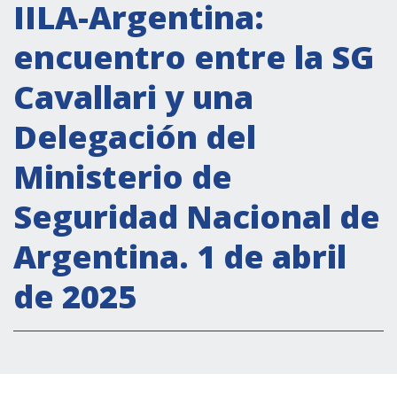
Actividades institucionales
IILA-Argentina:
Secretaría Cultural
encuentro entre la SG
Secretaría Socioeconómica
Cavallari y una
Secretaría Técnico-científica
Delegación del
Forum Pymes
Conferencia Italia- América Latina y el Caribe
Ministerio de
Red para la promoción de la igualdad de
Seguridad Nacional de
género
Becas
Argentina. 1 de abril
Partnership
de 2025
COOPERACIÓN
Patrimonio cultural