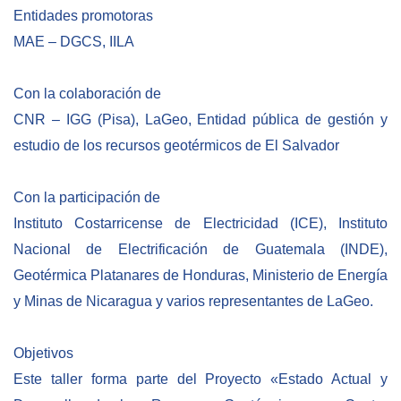
Empoderamiento socio-económico
Entidades promotoras
MAE – DGCS, IILA
Justicia y Seguridad
EUROsociAL
Con la colaboración de
EL PAcCTO
CNR – IGG (Pisa), LaGeo, Entidad pública de gestión y
EUROFRONT
estudio de los recursos geotérmicos de El Salvador
COPOLAD III
Con la participación de
AL-INVEST Verde
Instituto Costarricense de Electricidad (ICE), Instituto
Nacional de Electrificación de Guatemala (INDE),
MEDIOS
Geotérmica Platanares de Honduras, Ministerio de Energía
y Minas de Nicaragua y varios representantes de LaGeo.
Fotos
Vídeos
Objetivos
Audios
Este taller forma parte del Proyecto «Estado Actual y