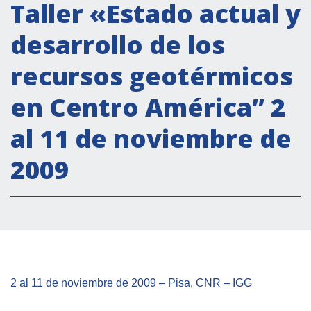
Actividades institucionales
Taller «Estado actual y
Secretaría Cultural
desarrollo de los
Secretaría Socioeconómica
recursos geotérmicos
Secretaría Técnico-científica
en Centro América” 2
Forum Pymes
Conferencia Italia- América Latina y el Caribe
al 11 de noviembre de
Red para la promoción de la igualdad de
2009
género
Becas
Partnership
COOPERACIÓN
2 al 11 de noviembre de 2009 – Pisa, CNR – IGG
Patrimonio cultural