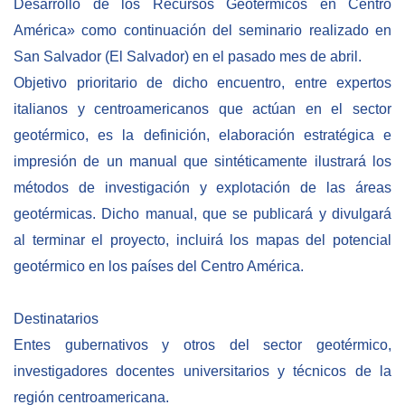
Desarrollo de los Recursos Geotérmicos en Centro
América» como continuación del seminario realizado en
BIBLIOTECA
San Salvador (El Salvador) en el pasado mes de abril.
Objetivo prioritario de dicho encuentro, entre expertos
Biblioteca
italianos y centroamericanos que actúan en el sector
Publicaciones
geotérmico, es la definición, elaboración estratégica e
impresión de un manual que sintéticamente ilustrará los
OPORTUNIDADES
métodos de investigación y explotación de las áreas
geotérmicas. Dicho manual, que se publicará y divulgar
Convocatorias
al terminar el proyecto, incluirá los mapas del potencial
Becas
geotérmico en los países del Centro América.
Alta Formación
Destinatarios
Para las empresas
Entes gubernativos y otros del sector geotérmico,
Registro de proveedores
investigadores docentes universitarios y técnicos de la
Contratos/Acuerdos/Grant
región centroamericana.