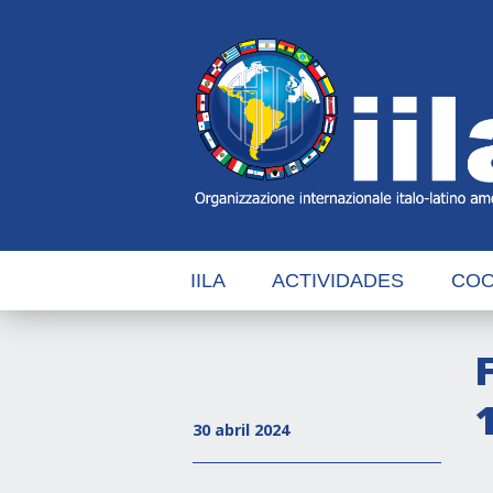
Skip
Main
Navigation
Navigation
IILA
ACTIVIDADES
COO
30 abril 2024