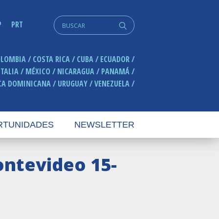
Search
P
PRT
q
for:
OLOMBIA
COSTA RICA
CUBA
ECUADOR
ITALIA
MÉXICO
NICARAGUA
PANAMÁ
CA DOMINICANA
URUGUAY
VENEZUELA
RTUNIDADES
NEWSLETTER
ontevideo 15-