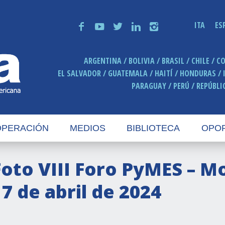
ITA
ES
f
y
t
n
i
ARGENTINA
BOLIVIA
BRASIL
CHILE
C
EL SALVADOR
GUATEMALA
HAITÍ
HONDURAS
PARAGUAY
PERÚ
REPÚBLI
PERACIÓN
MEDIOS
BIBLIOTECA
OPO
Foto VIII Foro PyMES – M
17 de abril de 2024