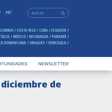
Search
P
PRT
q
for:
OLOMBIA
COSTA RICA
CUBA
ECUADOR
ITALIA
MÉXICO
NICARAGUA
PANAMÁ
CA DOMINICANA
URUGUAY
VENEZUELA
RTUNIDADES
NEWSLETTER
e diciembre de