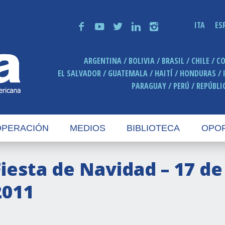
ITA
ES
f
y
t
n
i
ARGENTINA
BOLIVIA
BRASIL
CHILE
C
EL SALVADOR
GUATEMALA
HAITÍ
HONDURAS
PARAGUAY
PERÚ
REPÚBLI
PERACIÓN
MEDIOS
BIBLIOTECA
OPO
Fiesta de Navidad – 17 d
2011