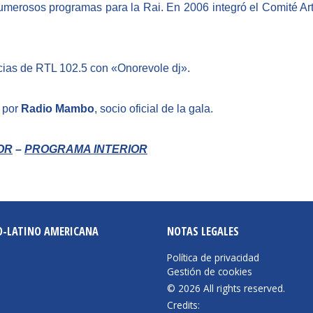
umerosos programas para la Rai. En 2006 integró el Comité Artí
cias de RTL 102.5 con «Onorevole dj».
o por
Radio Mambo
, socio oficial de la gala.
OR
–
PROGRAMA INTERIOR
O-LATINO AMERICANA
NOTAS LEGALES
Política de privacidad
Gestión de cookies
© 2026 All rights reserved.
Credits: