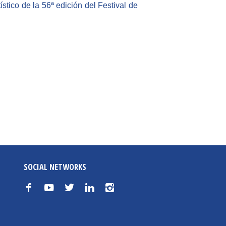
stico de la 56ª edición del Festival de
SOCIAL NETWORKS
f
y
t
n
i