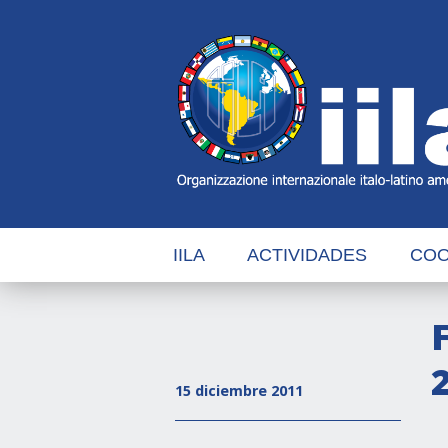
Skip
Main
Navigation
Navigation
IILA
ACTIVIDADES
COO
15 diciembre 2011