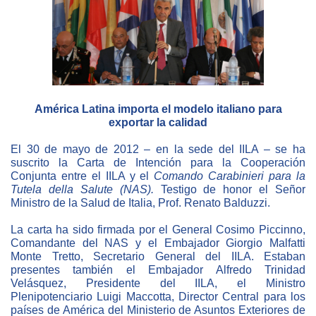
Empoderamiento socio-económico
Justicia y Seguridad
EUROsociAL
EL PAcCTO
América Latina importa el modelo italiano para
EUROFRONT
exportar la calidad
COPOLAD III
El 30 de mayo de 2012 – en la sede del IILA – se ha
AL-INVEST Verde
suscrito la Carta de Intención para la Cooperación
Conjunta entre el IILA y el
Comando Carabinieri para la
Tutela della Salute (NAS).
Testigo de honor el Señor
Ministro de la Salud de Italia, Prof. Renato Balduzzi.
MEDIOS
La carta ha sido firmada por el General Cosimo Piccinno,
Comandante del NAS y el Embajador Giorgio Malfatti
Fotos
Monte Tretto, Secretario General del IILA. Estaban
presentes también el Embajador Alfredo Trinidad
Vídeos
Velásquez, Presidente del IILA, el Ministro
Plenipotenciario Luigi Maccotta, Director Central para los
Audios
países de América del Ministerio de Asuntos Exteriores de