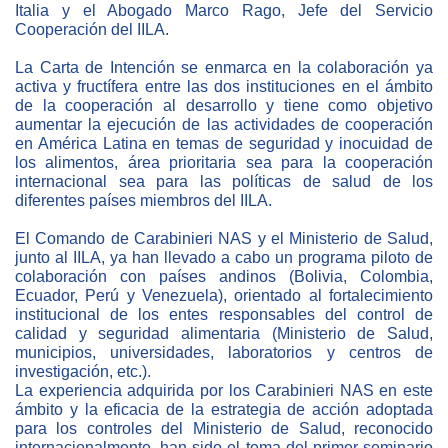
Italia y el Abogado Marco Rago, Jefe del Servicio
Cooperación del IILA.
BIBLIOTECA
La Carta de Intención se enmarca en la colaboración ya
activa y fructífera entre las dos instituciones en el ámbito
Biblioteca
de la cooperación al desarrollo y tiene como objetivo
aumentar la ejecución de las actividades de cooperación
Publicaciones
en América Latina en temas de seguridad y inocuidad de
los alimentos, área prioritaria sea para la cooperación
internacional sea para las políticas de salud de los
OPORTUNIDADES
diferentes países miembros del IILA.
El Comando de Carabinieri NAS y el Ministerio de Salud,
Convocatorias
junto al IILA, ya han llevado a cabo un programa piloto de
colaboración con países andinos (Bolivia, Colombia,
Becas
Ecuador, Perú y Venezuela), orientado al fortalecimiento
institucional de los entes responsables del control de
Alta Formación
calidad y seguridad alimentaria (Ministerio de Salud,
municipios, universidades, laboratorios y centros de
Para las empresas
investigación, etc.).
La experiencia adquirida por los Carabinieri NAS en este
Registro de proveedores
mbito y la eficacia de la estrategia de acción adoptada
para los controles del Ministerio de Salud, reconocido
Contratos/Acuerdos/Grant
internacionalmente, han sido el tema del primer seminario