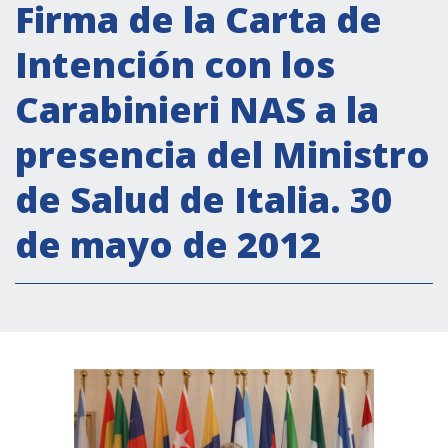
Actividades institucionales
Firma de la Carta de
Secretaría Cultural
Intención con los
Secretaría Socioeconómica
Carabinieri NAS a la
Secretaría Técnico-científica
presencia del Ministro
Forum Pymes
Conferencia Italia- América Latina y el Caribe
de Salud de Italia. 30
Red para la promoción de la igualdad de
de mayo de 2012
género
Becas
Partnership
COOPERACIÓN
Patrimonio cultural